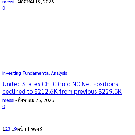
messi
-
มกราคม 19, 2026
0
investing Fundamental Analysis
United States CFTC Gold NC Net Positions
declined to $212.6K from previous $229.5K
messi
-
สิงหาคม 25, 2025
0
1
2
3
...
9
หน้า 1 ของ 9