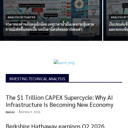
ANALYSIS BY THAIFRX
ANALYSIS BY
ราคาทองคำขยับลงเล็กน้อย เหตุราคาน้ำมันแพงกระตุ้นคาด
เงินปอนด์แข
การณ์เฟดขึ้นดอกเบี้ย บดบังอานิสงส์ดอลลาร์อ่อนค่า
ผลกระทบข้อม
INVESTING TECHNICAL ANALYSIS
The $1 Trillion CAPEX Supercycle: Why AI
Infrastructure Is Becoming New Economy
messi
-
สิงหาคม 9, 2026
Berkshire Hathaway earnings Q2 2026