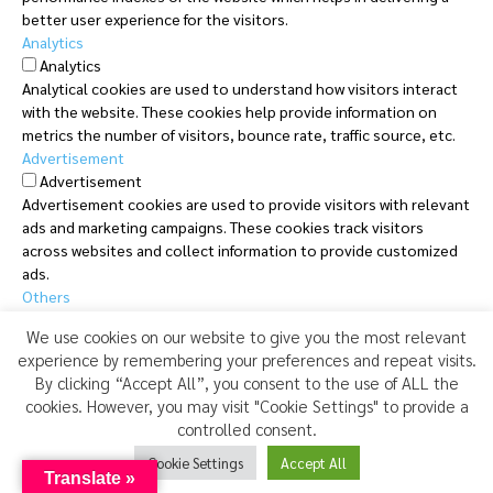
better user experience for the visitors.
Analytics
Analytics
Analytical cookies are used to understand how visitors interact
with the website. These cookies help provide information on
metrics the number of visitors, bounce rate, traffic source, etc.
Advertisement
Advertisement
Advertisement cookies are used to provide visitors with relevant
ads and marketing campaigns. These cookies track visitors
across websites and collect information to provide customized
ads.
Others
Others
We use cookies on our website to give you the most relevant
Other uncategorized cookies are those that are being analyzed
experience by remembering your preferences and repeat visits.
and have not been classified into a category as yet.
By clicking “Accept All”, you consent to the use of ALL the
SAVE & ACCEPT
cookies. However, you may visit "Cookie Settings" to provide a
controlled consent.
Cookie Settings
Accept All
Translate »