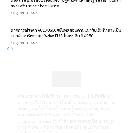
ดอลลาร์เริ่มชะลอแรงซื้อเพื่อรอดูตัวเลข CPI สหรัฐฯ และการแถลง
ของ เควิน วอร์ช ประธานเฟด
กรกฎาคม 14, 2026
คาดการณ์ราคา AUD/USD: ขยับทดสอบด่านแนวรับเดิมที่กลายเป็น
แนวต้านบริเวณเส้น 9-day EMA ใกล้ระดับ 0.6950
กรกฎาคม 14, 2026
คำแนะนำการใช้บริการ:
THAIFRX.COM ไม่ใช่ที่ปรึกษา
การลงทุน ไม่ใช่โบรกเกอร์ ไม่ได้ชี้นำการลงทุน และไม่มีการ
ระดมทุน เราให้บริการด้านความรู้การลงทุน ข้อมูลข่าวสาร
และ บทวิเคราะห์ต่าง ๆ เกี่ยวกับ Forex , Gold
,Cryptocurrencies รวมทั้งข้อมูลทางเศรษฐกิจและข้อมูล
การตลาดอื่น ๆ ที่อาจเป็นประโยชน์กับกลุ่มผู้ใช้บริการ