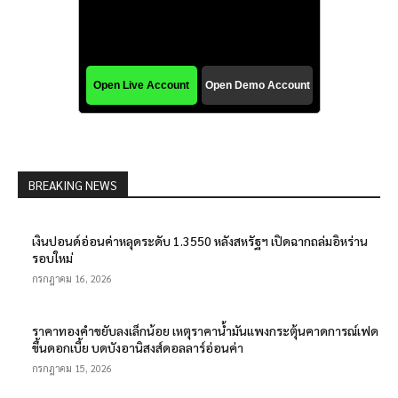
BREAKING NEWS
เงินปอนด์อ่อนค่าหลุดระดับ 1.3550 หลังสหรัฐฯ เปิดฉากถล่มอิหร่าน
รอบใหม่
กรกฎาคม 16, 2026
ราคาทองคำขยับลงเล็กน้อย เหตุราคาน้ำมันแพงกระตุ้นคาดการณ์เฟด
ขึ้นดอกเบี้ย บดบังอานิสงส์ดอลลาร์อ่อนค่า
กรกฎาคม 15, 2026