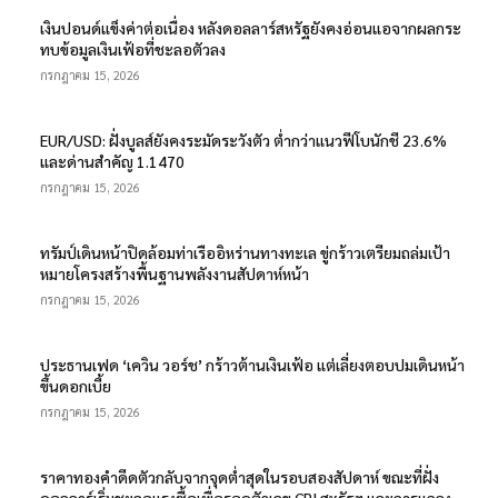
เงินปอนด์แข็งค่าต่อเนื่อง หลังดอลลาร์สหรัฐยังคงอ่อนแอจากผลกระ
ทบข้อมูลเงินเฟ้อที่ชะลอตัวลง
กรกฎาคม 15, 2026
EUR/USD: ฝั่งบูลส์ยังคงระมัดระวังตัว ต่ำกว่าแนวฟีโบนักชี 23.6%
และด่านสำคัญ 1.1470
กรกฎาคม 15, 2026
ทรัมป์เดินหน้าปิดล้อมท่าเรืออิหร่านทางทะเล ขู่กร้าวเตรียมถล่มเป้า
หมายโครงสร้างพื้นฐานพลังงานสัปดาห์หน้า
กรกฎาคม 15, 2026
ประธานเฟด ‘เควิน วอร์ช’ กร้าวต้านเงินเฟ้อ แต่เลี่ยงตอบปมเดินหน้า
ขึ้นดอกเบี้ย
กรกฎาคม 15, 2026
ราคาทองคำดีดตัวกลับจากจุดต่ำสุดในรอบสองสัปดาห์ ขณะที่ฝั่ง