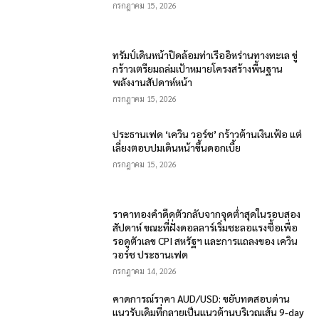
กรกฎาคม 15, 2026
ทรัมป์เดินหน้าปิดล้อมท่าเรืออิหร่านทางทะเล ขู่
กร้าวเตรียมถล่มเป้าหมายโครงสร้างพื้นฐาน
พลังงานสัปดาห์หน้า
กรกฎาคม 15, 2026
ประธานเฟด ‘เควิน วอร์ช’ กร้าวต้านเงินเฟ้อ แต่
เลี่ยงตอบปมเดินหน้าขึ้นดอกเบี้ย
กรกฎาคม 15, 2026
ราคาทองคำดีดตัวกลับจากจุดต่ำสุดในรอบสอง
สัปดาห์ ขณะที่ฝั่งดอลลาร์เริ่มชะลอแรงซื้อเพื่อ
รอดูตัวเลข CPI สหรัฐฯ และการแถลงของ เควิน
วอร์ช ประธานเฟด
กรกฎาคม 14, 2026
คาดการณ์ราคา AUD/USD: ขยับทดสอบด่าน
แนวรับเดิมที่กลายเป็นแนวต้านบริเวณเส้น 9-day