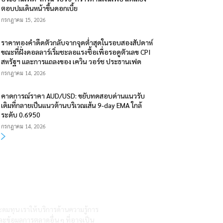
ตอบปมเดินหน้าขึ้นดอกเบี้ย
กรกฎาคม 15, 2026
ราคาทองคำดีดตัวกลับจากจุดต่ำสุดในรอบสองสัปดาห์
ขณะที่ฝั่งดอลลาร์เริ่มชะลอแรงซื้อเพื่อรอดูตัวเลข CPI
สหรัฐฯ และการแถลงของ เควิน วอร์ช ประธานเฟด
กรกฎาคม 14, 2026
คาดการณ์ราคา AUD/USD: ขยับทดสอบด่านแนวรับ
เดิมที่กลายเป็นแนวต้านบริเวณเส้น 9-day EMA ใกล้
ระดับ 0.6950
กรกฎาคม 14, 2026
ะดมทุน เราให้บริการด้านความรู้การ
ละข้อมูลการตลาดอื่น ๆ ที่อาจเป็น