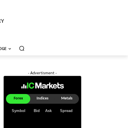
CY
DGE
- Advertisment -