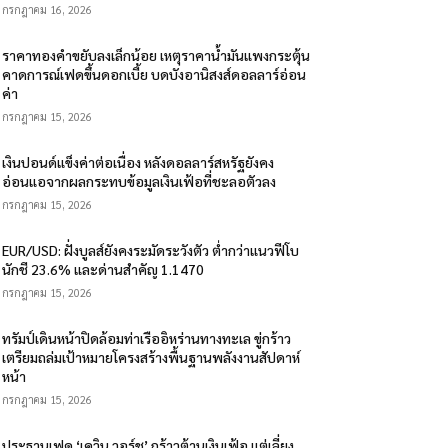
กรกฎาคม 16, 2026
ราคาทองคำขยับลงเล็กน้อย เหตุราคาน้ำมันแพงกระตุ้น
คาดการณ์เฟดขึ้นดอกเบี้ย บดบังอานิสงส์ดอลลาร์อ่อน
ค่า
กรกฎาคม 15, 2026
เงินปอนด์แข็งค่าต่อเนื่อง หลังดอลลาร์สหรัฐยังคง
อ่อนแอจากผลกระทบข้อมูลเงินเฟ้อที่ชะลอตัวลง
กรกฎาคม 15, 2026
EUR/USD: ฝั่งบูลส์ยังคงระมัดระวังตัว ต่ำกว่าแนวฟีโบ
นักชี 23.6% และด่านสำคัญ 1.1470
กรกฎาคม 15, 2026
ทรัมป์เดินหน้าปิดล้อมท่าเรืออิหร่านทางทะเล ขู่กร้าว
เตรียมถล่มเป้าหมายโครงสร้างพื้นฐานพลังงานสัปดาห์
หน้า
กรกฎาคม 15, 2026
ประธานเฟด ‘เควิน วอร์ช’ กร้าวต้านเงินเฟ้อ แต่เลี่ยง