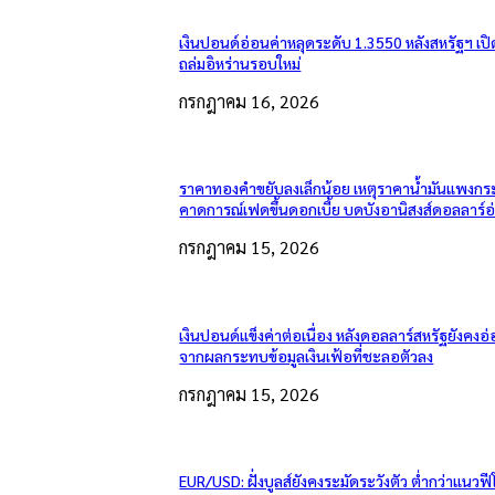
เงินปอนด์อ่อนค่าหลุดระดับ 1.3550 หลังสหรัฐฯ เป
ถล่มอิหร่านรอบใหม่
กรกฎาคม 16, 2026
ราคาทองคำขยับลงเล็กน้อย เหตุราคาน้ำมันแพงกระ
คาดการณ์เฟดขึ้นดอกเบี้ย บดบังอานิสงส์ดอลลาร์อ
กรกฎาคม 15, 2026
เงินปอนด์แข็งค่าต่อเนื่อง หลังดอลลาร์สหรัฐยังคง
จากผลกระทบข้อมูลเงินเฟ้อที่ชะลอตัวลง
กรกฎาคม 15, 2026
EUR/USD: ฝั่งบูลส์ยังคงระมัดระวังตัว ต่ำกว่าแนวฟี