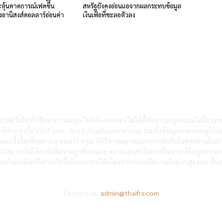
ตุ้นคาดการณ์เฟดขึ้น
สหรัฐยังคงอ่อนแอจากผลกระทบข้อมูล
ังอานิสงส์ดอลลาร์อ่อนค่า
เงินเฟ้อที่ชะลอตัวลง
OM ไม่ใช่ที่ปรึกษาการลงทุน ไม่ใช่โบรกเกอร์ ไม่ได้ชี้นำการลงทุน และไม่มีการร
ห์ต่าง ๆ เกี่ยวกับ Forex , Gold ,Cryptocurrencies รวมทั้งข้อมูลทางเศรษฐกิจแ
ซต์และสื่อโซเซียลต่าง ๆ ของเรา กรุณาใช้วิจารณญาณและการตัดสินใจของท่านในกา
RX.COM เราไม่ได้การันตีความถูกต้อง และ ความแม่นยำในการวิเคราะห์ข้อมูลข่าว
ะกันผลลัพธ์ที่อาจเกิดขึ้นในอนาคตได้เนื่องจากตลาดมีความผันผวนสูง และ ขึ้นอย
Contact us:
admin@thaifrx.com