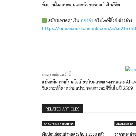
ทั้งจากฝั่งลอนดอนและนิวยอร์กอย่างใกล้ชิด
สมัครเทรดค่าเงิน
ทองคำ
คริปโตที่ลิ้งค์ ข้างล่าง
https://one.exnessonelink.com/a/se21a7h0
แบ่งปัน
บทความก่อนหน้านี้
แม้จะมีความกังวลใจเกี่ยวกับตลาดแรงงานและ AI แต
วิเคราะห์ก็คาดว่าผลประกอบการจะดีขึ้นในปี 2569
RELATED ARTICLES
ANALYSIS BY THAIFRX
ANALYSIS BY 
เงินปอนด์อ่อนค่าหลุดระดับ 1.3550 หลัง
ราคาทองคำขย