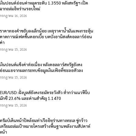
เงินปอนด์อ่อนค่าหลุดระดับ 1.3550 หลังสหรัฐฯ เปิด
ฉากถล่มอิหร่านรอบใหม่
กรกฎาคม 16, 2026
ราคาทองคำขยับลงเล็กน้อย เหตุราคาน้ำมันแพงกระตุ้น
คาดการณ์เฟดขึ้นดอกเบี้ย บดบังอานิสงส์ดอลลาร์อ่อน
ค่า
กรกฎาคม 15, 2026
เงินปอนด์แข็งค่าต่อเนื่อง หลังดอลลาร์สหรัฐยังคง
อ่อนแอจากผลกระทบข้อมูลเงินเฟ้อที่ชะลอตัวลง
กรกฎาคม 15, 2026
EUR/USD: ฝั่งบูลส์ยังคงระมัดระวังตัว ต่ำกว่าแนวฟีโบ
นักชี 23.6% และด่านสำคัญ 1.1470
กรกฎาคม 15, 2026
ทรัมป์เดินหน้าปิดล้อมท่าเรืออิหร่านทางทะเล ขู่กร้าว
เตรียมถล่มเป้าหมายโครงสร้างพื้นฐานพลังงานสัปดาห์
หน้า