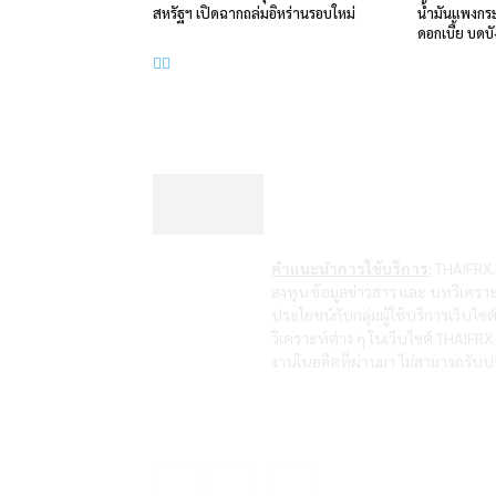
สหรัฐฯ เปิดฉากถล่มอิหร่านรอบใหม่
น้ำมันแพงกระ
ดอกเบี้ย บดบ
คำแนะนำการใช้บริการ:
THAIFRX.C
ลงทุน ข้อมูลข่าวสาร และ บทวิเคราะ
ประโยชน์กับกลุ่มผู้ใช้บริการเว็บไ
วิเคราะห์ต่าง ๆ ในเว็บไซต์ THAIF
งานในอดีตที่ผ่านมา ไม่สามารถรับปร