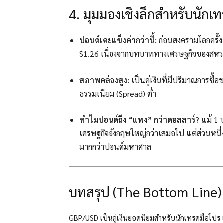
4. มุมมองเชิงลึกสำหรับนักเ
ปอนด์เคยแข็งค่ากว่านี้:
ก่อนสงครามโลกครั้งท
$1.26 เนื่องจากบทบาททางเศรษฐกิจของสห
สภาพคล่องสูง:
เป็นคู่เงินที่มีปริมาณการซื
ธรรมเนียม (Spread) ต่ำ
ทำไมปอนด์ถึง “แพง” กว่าดอลลาร์?
แม้ 1 ป
เศรษฐกิจอังกฤษใหญ่กว่าเสมอไป แต่ส่วนหนึ
มากกว่าปอนด์มหาศาล
บทสรุป (The Bottom Line)
GBP/USD เป็นคู่เงินยอดนิยมสำหรับนักเทรดมือโปร 