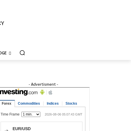
CY
DGE
- Advertisment -