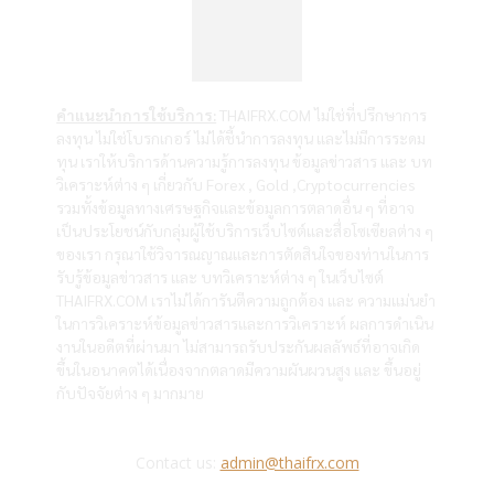
คำแนะนำการใช้บริการ:
THAIFRX.COM ไม่ใช่ที่ปรึกษาการ
ลงทุน ไม่ใช่โบรกเกอร์ ไม่ได้ชี้นำการลงทุน และไม่มีการระดม
ทุน เราให้บริการด้านความรู้การลงทุน ข้อมูลข่าวสาร และ บท
วิเคราะห์ต่าง ๆ เกี่ยวกับ Forex , Gold ,Cryptocurrencies
รวมทั้งข้อมูลทางเศรษฐกิจและข้อมูลการตลาดอื่น ๆ ที่อาจ
เป็นประโยชน์กับกลุ่มผู้ใช้บริการเว็บไซต์และสื่อโซเซียลต่าง ๆ
ของเรา กรุณาใช้วิจารณญาณและการตัดสินใจของท่านในการ
รับรู้ข้อมูลข่าวสาร และ บทวิเคราะห์ต่าง ๆ ในเว็บไซต์
THAIFRX.COM เราไม่ได้การันตีความถูกต้อง และ ความแม่นยำ
ในการวิเคราะห์ข้อมูลข่าวสารและการวิเคราะห์ ผลการดำเนิน
งานในอดีตที่ผ่านมา ไม่สามารถรับประกันผลลัพธ์ที่อาจเกิด
ขึ้นในอนาคตได้เนื่องจากตลาดมีความผันผวนสูง และ ขึ้นอยู่
กับปัจจัยต่าง ๆ มากมาย
Contact us:
admin@thaifrx.com