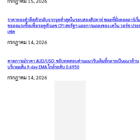
กรกฎาคม 15, 2026
ราคาทองคำดีดตัวกลับจากจุดต่ำสุดในรอบสองสัปดาห์ ขณะที่ฝั่งดอลลาร์เริ่
ชะลอแรงซื้อเพื่อรอดูตัวเลข CPI สหรัฐฯ และการแถลงของ เควิน วอร์ช ปร
เฟด
กรกฎาคม 14, 2026
คาดการณ์ราคา AUD/USD: ขยับทดสอบด่านแนวรับเดิมที่กลายเป็นแนวต้าน
บริเวณเส้น 9-day EMA ใกล้ระดับ 0.6950
กรกฎาคม 14, 2026