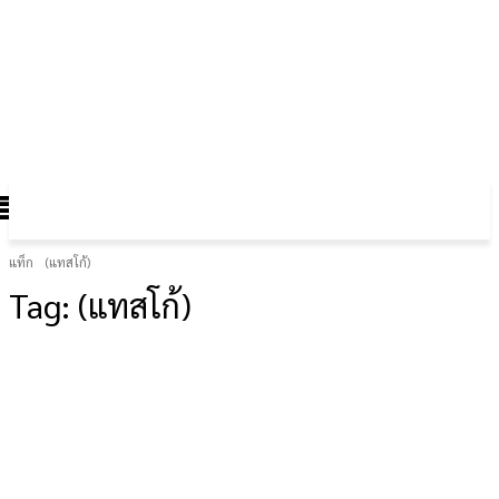
FOREX GOLD CRYPTOCURRENCY
THAIFRX.COM
แท็ก
(แทสโก้)
Tag:
(แทสโก้)