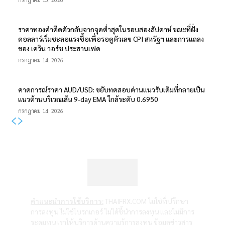
ราคาทองคำดีดตัวกลับจากจุดต่ำสุดในรอบสองสัปดาห์ ขณะที่ฝั่ง
ดอลลาร์เริ่มชะลอแรงซื้อเพื่อรอดูตัวเลข CPI สหรัฐฯ และการแถลง
ของ เควิน วอร์ช ประธานเฟด
กรกฎาคม 14, 2026
คาดการณ์ราคา AUD/USD: ขยับทดสอบด่านแนวรับเดิมที่กลายเป็น
แนวต้านบริเวณเส้น 9-day EMA ใกล้ระดับ 0.6950
กรกฎาคม 14, 2026
คำแนะนำการใช้บริการ:
THAIFRX.COM ไม่ใช่ที่ปรึกษา
การลงทุน ไม่ใช่โบรกเกอร์ ไม่ได้ชี้นำการลงทุน และไม่มีการ
ระดมทุน เราให้บริการด้านความรู้การลงทุน ข้อมูลข่าวสาร