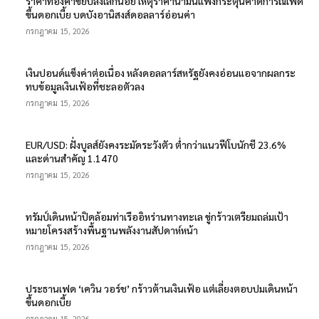
ราคาทองคำขยับลงเล็กน้อย เหตุราคาน้ำมันแพงกระตุ้นคาดการณ์เฟด
ขึ้นดอกเบี้ย บดบังอานิสงส์ดอลลาร์อ่อนค่า
กรกฎาคม 15, 2026
เงินปอนด์แข็งค่าต่อเนื่อง หลังดอลลาร์สหรัฐยังคงอ่อนแอจากผลกระ
ทบข้อมูลเงินเฟ้อที่ชะลอตัวลง
กรกฎาคม 15, 2026
EUR/USD: ฝั่งบูลส์ยังคงระมัดระวังตัว ต่ำกว่าแนวฟีโบนักชี 23.6%
และด่านสำคัญ 1.1470
กรกฎาคม 15, 2026
ทรัมป์เดินหน้าปิดล้อมท่าเรืออิหร่านทางทะเล ขู่กร้าวเตรียมถล่มเป้า
หมายโครงสร้างพื้นฐานพลังงานสัปดาห์หน้า
กรกฎาคม 15, 2026
ประธานเฟด ‘เควิน วอร์ช’ กร้าวต้านเงินเฟ้อ แต่เลี่ยงตอบปมเดินหน้า
ขึ้นดอกเบี้ย
กรกฎาคม 15, 2026