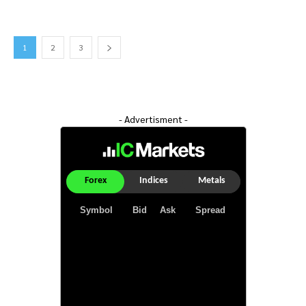
1
2
3
- Advertisment -