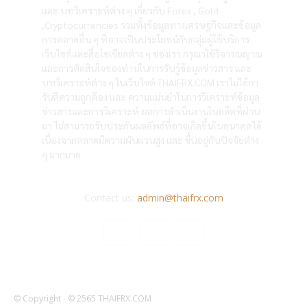
และ บทวิเคราะห์ต่าง ๆ เกี่ยวกับ Forex , Gold
,Cryptocurrencies รวมทั้งข้อมูลทางเศรษฐกิจและข้อมูล
การตลาดอื่น ๆ ที่อาจเป็นประโยชน์กับกลุ่มผู้ใช้บริการ
เว็บไซต์และสื่อโซเซียลต่าง ๆ ของเรา กรุณาใช้วิจารณญาณ
และการตัดสินใจของท่านในการรับรู้ข้อมูลข่าวสาร และ
บทวิเคราะห์ต่าง ๆ ในเว็บไซต์ THAIFRX.COM เราไม่ได้กา
รันตีความถูกต้อง และ ความแม่นยำในการวิเคราะห์ข้อมูล
ข่าวสารและการวิเคราะห์ ผลการดำเนินงานในอดีตที่ผ่าน
มา ไม่สามารถรับประกันผลลัพธ์ที่อาจเกิดขึ้นในอนาคตได้
เนื่องจากตลาดมีความผันผวนสูง และ ขึ้นอยู่กับปัจจัยต่าง
ๆ มากมาย
Contact us:
admin@thaifrx.com
© Copyright - © 2565 THAIFRX.COM