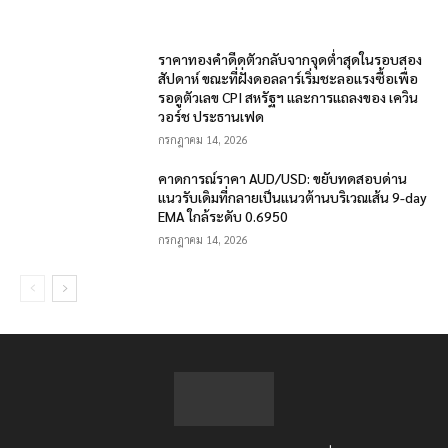
ราคาทองคำดีดตัวกลับจากจุดต่ำสุดในรอบสอง
สัปดาห์ ขณะที่ฝั่งดอลลาร์เริ่มชะลอแรงซื้อเพื่อ
รอดูตัวเลข CPI สหรัฐฯ และการแถลงของ เควิน
วอร์ช ประธานเฟด
กรกฎาคม 14, 2026
คาดการณ์ราคา AUD/USD: ขยับทดสอบด่าน
แนวรับเดิมที่กลายเป็นแนวต้านบริเวณเส้น 9-day
EMA ใกล้ระดับ 0.6950
กรกฎาคม 14, 2026