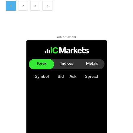
1
2
3
- Advertisment -