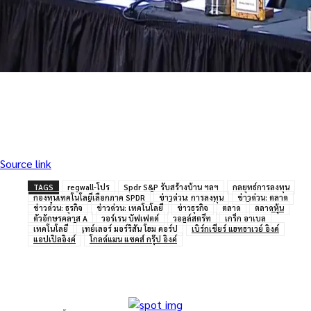
Source link
TAGS
regwall-โปร
Spdr S&P รับสร้างบ้าน ฯลฯ
กลยุทธ์การลงทุน
กองทุนเทคโนโลยีเลือกภาค SPDR
ข่าวด่วน: การลงทุน
ข่าวด่วน: ตลาด
ข่าวด่วน: ธุรกิจ
ข่าวด่วน: เทคโนโลยี
ข่าวธุรกิจ
ตลาด
ตลาดหุ้น
ตัวอักษรคลาส A
วอร์เรน บัฟเฟตต์
วอลล์สตรีท
เกร็ก อาเบล
เทคโนโลยี
เทย์เลอร์ มอร์ริสัน โฮม คอร์ป
เบิร์กเชียร์ แฮทธาเวย์ อิงค์
แอปเปิลอิงค์
โกลด์แมน แซคส์ กรุ๊ป อิงค์