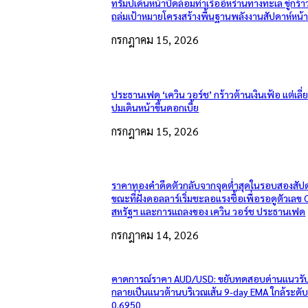
ทรัมป์เดินหน้าปิดล้อมท่าเรืออิหร่านทางทะเล ขู่กร้า
ถล่มเป้าหมายโครงสร้างพื้นฐานพลังงานสัปดาห์หน้
กรกฎาคม 15, 2026
ประธานเฟด ‘เควิน วอร์ช’ กร้าวต้านเงินเฟ้อ แต่เลี
ปมเดินหน้าขึ้นดอกเบี้ย
กรกฎาคม 15, 2026
ราคาทองคำดีดตัวกลับจากจุดต่ำสุดในรอบสองสัปด
ขณะที่ฝั่งดอลลาร์เริ่มชะลอแรงซื้อเพื่อรอดูตัวเลข 
สหรัฐฯ และการแถลงของ เควิน วอร์ช ประธานเฟด
กรกฎาคม 14, 2026
คาดการณ์ราคา AUD/USD: ขยับทดสอบด่านแนวรับเ
กลายเป็นแนวต้านบริเวณเส้น 9-day EMA ใกล้ระดั
0.6950