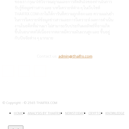
ของเรา กรุณาใช้วิจารณญาณและการตัดสินใจของท่านในการ
รับรู้ข้อมูลข่าวสาร และ บทวิเคราะห์ต่าง ๆ ในเว็บไซต์
THAIFRX.COM เราไม่ได้การันตีความถูกต้อง และ ความแม่นยำ
ในการวิเคราะห์ข้อมูลข่าวสารและการวิเคราะห์ ผลการดำเนิน
งานในอดีตที่ผ่านมา ไม่สามารถรับประกันผลลัพธ์ที่อาจเกิด
ขึ้นในอนาคตได้เนื่องจากตลาดมีความผันผวนสูง และ ขึ้นอยู่
กับปัจจัยต่าง ๆ มากมาย
Contact us:
admin@thaifrx.com
© Copyright - © 2565 THAIFRX.COM
HOME
ANALYSIS BY THAIFRX
NEWSTODAY
CRYPTO
KNOWLEDGE