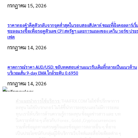
กรกฎาคม 15, 2026
ราคาทองคำดีดตัวกลับจากจุดต่ำสุดในรอบสองสัปดาห์ ขณะที่ฝั่งดอลลาร์เริ่
ชะลอแรงซื้อเพื่อรอดูตัวเลข CPI สหรัฐฯ และการแถลงของ เควิน วอร์ช ปร
เฟด
กรกฎาคม 14, 2026
คาดการณ์ราคา AUD/USD: ขยับทดสอบด่านแนวรับเดิมที่กลายเป็นแนวต้าน
บริเวณเส้น 9-day EMA ใกล้ระดับ 0.6950
กรกฎาคม 14, 2026
คำแนะนำการใช้บริการ:
THAIFRX.COM ไม่ใช่ที่ปรึกษาการ
ลงทุน ไม่ใช่โบรกเกอร์ ไม่ได้ชี้นำการลงทุน และไม่มีการระดม
ทุน เราให้บริการด้านความรู้การลงทุน ข้อมูลข่าวสาร และ บท
วิเคราะห์ต่าง ๆ เกี่ยวกับ Forex , Gold ,Cryptocurrencies
รวมทั้งข้อมูลทางเศรษฐกิจและข้อมูลการตลาดอื่น ๆ ที่อาจ
เป็นประโยชน์กับกลุ่มผู้ใช้บริการเว็บไซต์และสื่อโซเซียลต่าง ๆ