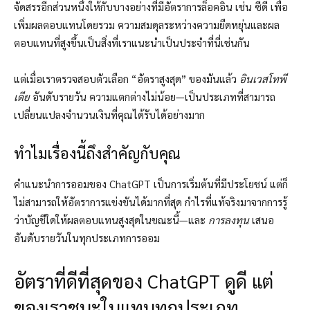
จัดสรรอีกส่วนหนึ่งให้กับบางอย่างที่มีอัตราการล็อคอิน เช่น ซีดี เพื่อ
เพิ่มผลตอบแทนโดยรวม ความสมดุลระหว่างความยืดหยุ่นและผล
ตอบแทนที่สูงขึ้นเป็นสิ่งที่เราแนะนำเป็นประจำที่นี่เช่นกัน
แต่เมื่อเราตรวจสอบตัวเลือก “อัตราสูงสุด” ของมันแล้ว
อินเวสโทพี
เดีย
อันดับรายวัน ความแตกต่างไม่น้อย—เป็นประเภทที่สามารถ
เปลี่ยนแปลงจำนวนเงินที่คุณได้รับได้อย่างมาก
ทำไมเรื่องนี้ถึงสำคัญกับคุณ
คำแนะนำการออมของ ChatGPT เป็นการเริ่มต้นที่มีประโยชน์ แต่ก็
ไม่สามารถให้อัตราการแข่งขันได้มากที่สุด กำไรที่แท้จริงมาจากการรู้
ว่าบัญชีใดให้ผลตอบแทนสูงสุดในขณะนี้—และ
การลงทุน
เสนอ
อันดับรายวันในทุกประเภทการออม
อัตราที่ดีที่สุดของ ChatGPT ดูดี แต่
ของเราชนะในแทบทุกประเภท