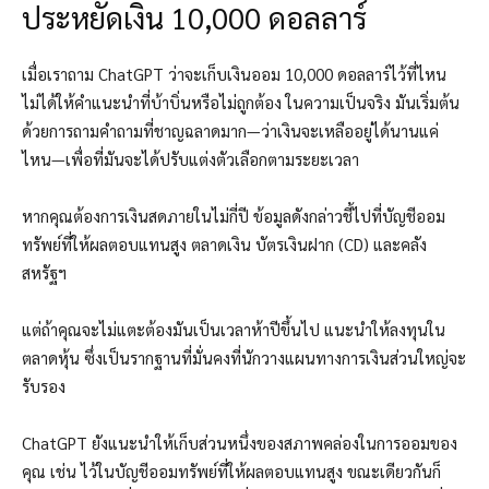
ประหยัดเงิน 10,000 ดอลลาร์
เมื่อเราถาม ChatGPT ว่าจะเก็บเงินออม 10,000 ดอลลาร์ไว้ที่ไหน
ไม่ได้ให้คำแนะนำที่บ้าบิ่นหรือไม่ถูกต้อง ในความเป็นจริง มันเริ่มต้น
ด้วยการถามคำถามที่ชาญฉลาดมาก—ว่าเงินจะเหลืออยู่ได้นานแค่
ไหน—เพื่อที่มันจะได้ปรับแต่งตัวเลือกตามระยะเวลา
หากคุณต้องการเงินสดภายในไม่กี่ปี ข้อมูลดังกล่าวชี้ไปที่บัญชีออม
ทรัพย์ที่ให้ผลตอบแทนสูง ตลาดเงิน บัตรเงินฝาก (CD) และคลัง
สหรัฐฯ
แต่ถ้าคุณจะไม่แตะต้องมันเป็นเวลาห้าปีขึ้นไป แนะนำให้ลงทุนใน
ตลาดหุ้น ซึ่งเป็นรากฐานที่มั่นคงที่นักวางแผนทางการเงินส่วนใหญ่จะ
รับรอง
ChatGPT ยังแนะนำให้เก็บส่วนหนึ่งของสภาพคล่องในการออมของ
คุณ เช่น ไว้ในบัญชีออมทรัพย์ที่ให้ผลตอบแทนสูง ขณะเดียวกันก็