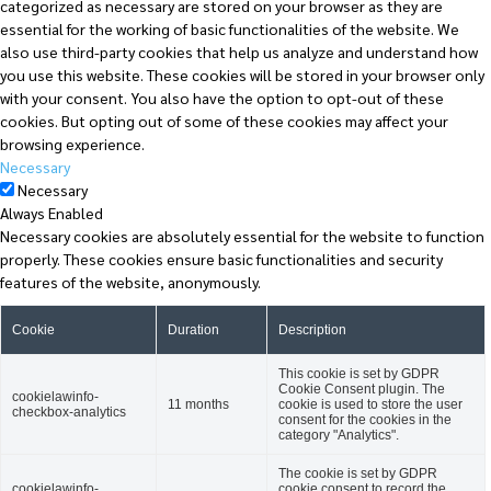
categorized as necessary are stored on your browser as they are
essential for the working of basic functionalities of the website. We
also use third-party cookies that help us analyze and understand how
you use this website. These cookies will be stored in your browser only
with your consent. You also have the option to opt-out of these
cookies. But opting out of some of these cookies may affect your
browsing experience.
Necessary
Necessary
Always Enabled
Necessary cookies are absolutely essential for the website to function
properly. These cookies ensure basic functionalities and security
features of the website, anonymously.
Cookie
Duration
Description
This cookie is set by GDPR
Cookie Consent plugin. The
cookielawinfo-
11 months
cookie is used to store the user
checkbox-analytics
consent for the cookies in the
category "Analytics".
The cookie is set by GDPR
cookielawinfo-
cookie consent to record the