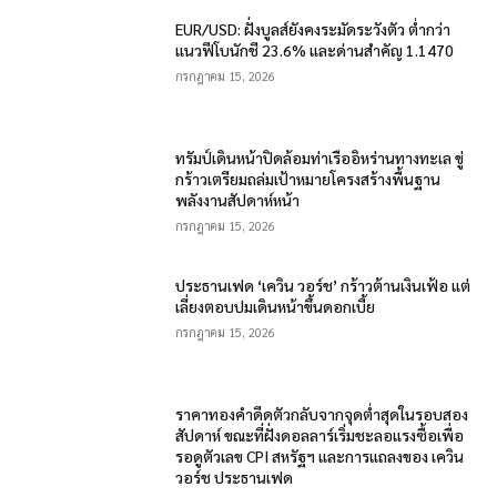
EUR/USD: ฝั่งบูลส์ยังคงระมัดระวังตัว ต่ำกว่า
แนวฟีโบนักชี 23.6% และด่านสำคัญ 1.1470
กรกฎาคม 15, 2026
ทรัมป์เดินหน้าปิดล้อมท่าเรืออิหร่านทางทะเล ขู่
กร้าวเตรียมถล่มเป้าหมายโครงสร้างพื้นฐาน
พลังงานสัปดาห์หน้า
กรกฎาคม 15, 2026
ประธานเฟด ‘เควิน วอร์ช’ กร้าวต้านเงินเฟ้อ แต่
เลี่ยงตอบปมเดินหน้าขึ้นดอกเบี้ย
กรกฎาคม 15, 2026
ราคาทองคำดีดตัวกลับจากจุดต่ำสุดในรอบสอง
สัปดาห์ ขณะที่ฝั่งดอลลาร์เริ่มชะลอแรงซื้อเพื่อ
รอดูตัวเลข CPI สหรัฐฯ และการแถลงของ เควิน
วอร์ช ประธานเฟด