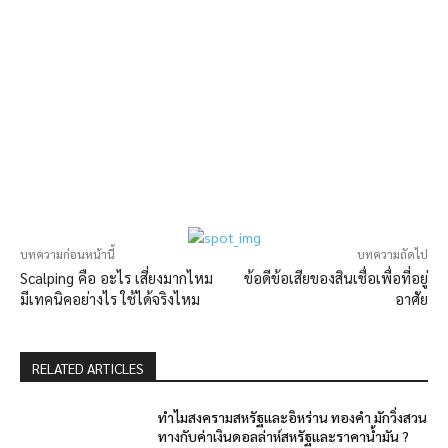
10 รูปแบบแท่งเทียน (Candlestick Patterns) ที่ต้องรู้
บทความก่อนหน้านี้
บทความถัดไป
Scalping คือ อะไร เสี่ยงมากไหม
ข้อดีข้อเสียของสินเชื่อเพื่อที่อยู่
มีเทคนิคอย่างไร ใช้ได้จริงไหม
อาศัย
RELATED ARTICLES
ทำไมสงครามสหรัฐและอิหร่าน ทองคำ มักวิ่งสวน
ทางกับค่าเงินดอลล่าห์สหรัฐและราคาน้ำมัน ?