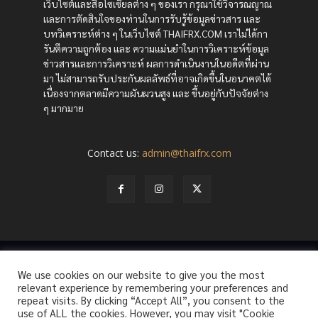
เว็บไซต์และสื่อโซเซียลต่าง ๆ ของเรา กรุณาใช้วิจารณญาณ
และการตัดสินใจของท่านในการรับรู้ข้อมูลข่าวสาร และ
บทวิเคราะห์ต่าง ๆ ในเว็บไซต์ THAIFRX.COM เราไม่ได้กา
รันตีความถูกต้อง และ ความแม่นยำในการวิเคราะห์ข้อมูล
ข่าวสารและการวิเคราะห์ ผลการดำเนินงานในอดีตที่ผ่าน
มา ไม่สามารถรับประกันผลลัพธ์ที่อาจเกิดขึ้นในอนาคตได้
เนื่องจากตลาดมีความผันผวนสูง และ ขึ้นอยู่กับปัจจัยต่าง
ๆ มากมาย
Contact us:
admin@thaifrx.com
© Copyright - © 2565 THAIFRX.COM
We use cookies on our website to give you the most
HOME
ANALYSIS BY THAIFRX
NEWSTODAY
CRYPTO
relevant experience by remembering your preferences and
KNOWLEDGE
repeat visits. By clicking “Accept All”, you consent to the
use of ALL the cookies. However, you may visit "Cookie