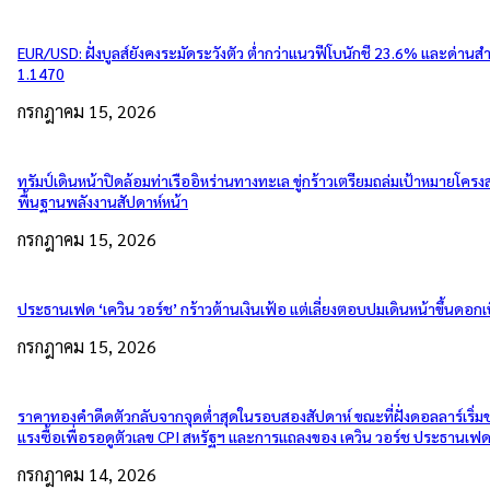
EUR/USD: ฝั่งบูลส์ยังคงระมัดระวังตัว ต่ำกว่าแนวฟีโบนักชี 23.6% และด่านส
1.1470
กรกฎาคม 15, 2026
ทรัมป์เดินหน้าปิดล้อมท่าเรืออิหร่านทางทะเล ขู่กร้าวเตรียมถล่มเป้าหมายโครงส
พื้นฐานพลังงานสัปดาห์หน้า
กรกฎาคม 15, 2026
ประธานเฟด ‘เควิน วอร์ช’ กร้าวต้านเงินเฟ้อ แต่เลี่ยงตอบปมเดินหน้าขึ้นดอกเบ
กรกฎาคม 15, 2026
ราคาทองคำดีดตัวกลับจากจุดต่ำสุดในรอบสองสัปดาห์ ขณะที่ฝั่งดอลลาร์เริ่
แรงซื้อเพื่อรอดูตัวเลข CPI สหรัฐฯ และการแถลงของ เควิน วอร์ช ประธานเฟ
กรกฎาคม 14, 2026