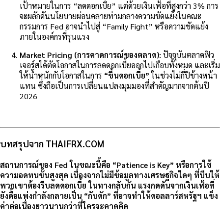
เป้าหมายในการ “ลดดอกเบี้ย” แต่ด้วยเงินเฟ้อที่สูงกว่า 3% การ
จะผลักดันนโยบายผ่อนคลายท่ามกลางความขัดแย้งในคณะ
กรรมการ Fed อาจนำไปสู่ “Family Fight” หรือความขัดแย้ง
ภายในองค์กรที่รุนแรง
Market Pricing (การคาดการณ์ของตลาด):
ปัจจุบันตลาดฟิว
เจอร์สได้ตัดโอกาสในการลดดอกเบี้ยออกไปเกือบทั้งหมด และเริ่ม
ให้น้ำหนักกับโอกาสในการ
“ขึ้นดอกเบี้ย”
ในช่วงไม่กี่ปีข้างหน้า
แทน ซึ่งถือเป็นการเปลี่ยนแปลงมุมมองที่สำคัญมากจากต้นปี
2026
บทสรุปจาก THAIFRX.COM
สถานการณ์ของ Fed ในขณะนี้คือ
“Patience is Key”
หรือการใช้
ความอดทนขั้นสูงสุด เนื่องจากไม่มีข้อมูลทางเศรษฐกิจใดๆ ที่บีบให้
พวกเขาต้องรีบลดดอกเบี้ย ในทางกลับกัน แรงกดดันจากเงินเฟ้อที่
ยังดื้อแพ่งกำลังกลายเป็น “กับดัก” ที่อาจทำให้ดอลลาร์สหรัฐฯ แข็ง
ค่าต่อเนื่องยาวนานกว่าที่ใครจะคาดคิด