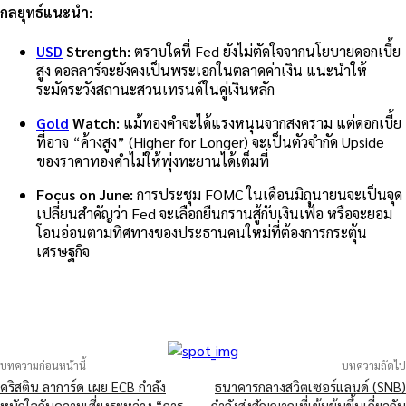
กลยุทธ์แนะนำ:
USD
Strength:
ตราบใดที่ Fed ยังไม่ตัดใจจากนโยบายดอกเบี้ย
สูง ดอลลาร์จะยังคงเป็นพระเอกในตลาดค่าเงิน แนะนำให้
ระมัดระวังสถานะสวนเทรนด์ในคู่เงินหลัก
Gold
Watch:
แม้ทองคำจะได้แรงหนุนจากสงคราม แต่ดอกเบี้ย
ที่อาจ “ค้างสูง” (Higher for Longer) จะเป็นตัวจำกัด Upside
ของราคาทองคำไม่ให้พุ่งทะยานได้เต็มที่
Focus on June:
การประชุม FOMC ในเดือนมิถุนายนจะเป็นจุด
เปลี่ยนสำคัญว่า Fed จะเลือกยืนกรานสู้กับเงินเฟ้อ หรือจะยอม
โอนอ่อนตามทิศทางของประธานคนใหม่ที่ต้องการกระตุ้น
เศรษฐกิจ
บทความก่อนหน้านี้
บทความถัดไป
คริสติน ลาการ์ด เผย ECB กำลัง
ธนาคารกลางสวิตเซอร์แลนด์ (SNB)
หนักใจกับความเสี่ยงระหว่าง “การ
กำลังส่งสัญญาณที่เข้มข้นขึ้นเกี่ยวกับ