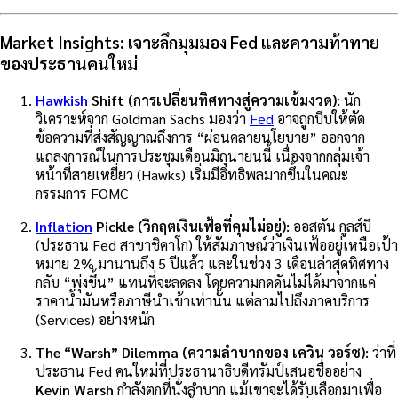
Market Insights: เจาะลึกมุมมอง Fed และความท้าทาย
ของประธานคนใหม่
Hawkish
Shift (การเปลี่ยนทิศทางสู่ความเข้มงวด):
นัก
วิเคราะห์จาก Goldman Sachs มองว่า
Fed
อาจถูกบีบให้ตัด
ข้อความที่ส่งสัญญาณถึงการ “ผ่อนคลายนโยบาย” ออกจาก
แถลงการณ์ในการประชุมเดือนมิถุนายนนี้ เนื่องจากกลุ่มเจ้า
หน้าที่สายเหยี่ยว (Hawks) เริ่มมีอิทธิพลมากขึ้นในคณะ
กรรมการ FOMC
Inflation
Pickle (วิกฤตเงินเฟ้อที่คุมไม่อยู่):
ออสตัน กูลส์บี
(ประธาน Fed สาขาชิคาโก) ให้สัมภาษณ์ว่าเงินเฟ้ออยู่เหนือเป้า
หมาย 2% มานานถึง 5 ปีแล้ว และในช่วง 3 เดือนล่าสุดทิศทาง
กลับ “พุ่งขึ้น” แทนที่จะลดลง โดยความกดดันไม่ได้มาจากแค่
ราคาน้ำมันหรือภาษีนำเข้าเท่านั้น แต่ลามไปถึงภาคบริการ
(Services) อย่างหนัก
The “Warsh” Dilemma (ความลำบากของ เควิน วอร์ช):
ว่าที่
ประธาน Fed คนใหม่ที่ประธานาธิบดีทรัมป์เสนอชื่ออย่าง
Kevin Warsh
กำลังตกที่นั่งลำบาก แม้เขาจะได้รับเลือกมาเพื่อ