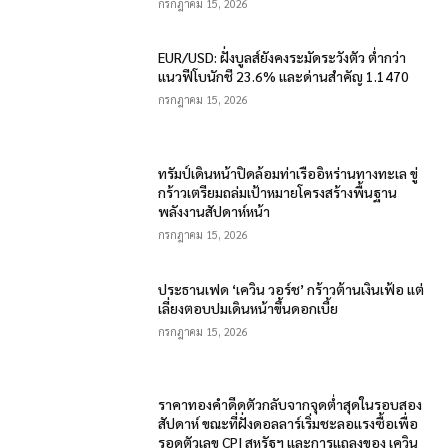
กรกฎาคม 15, 2026
EUR/USD: ฝั่งบูลส์ยังคงระมัดระวังตัว ต่ำกว่า
แนวฟีโบนักชี 23.6% และด่านสำคัญ 1.1470
กรกฎาคม 15, 2026
ทรัมป์เดินหน้าปิดล้อมท่าเรืออิหร่านทางทะเล ขู่
กร้าวเตรียมถล่มเป้าหมายโครงสร้างพื้นฐาน
พลังงานสัปดาห์หน้า
กรกฎาคม 15, 2026
ประธานเฟด ‘เควิน วอร์ช’ กร้าวต้านเงินเฟ้อ แต่
เลี่ยงตอบปมเดินหน้าขึ้นดอกเบี้ย
กรกฎาคม 15, 2026
ราคาทองคำดีดตัวกลับจากจุดต่ำสุดในรอบสอง
สัปดาห์ ขณะที่ฝั่งดอลลาร์เริ่มชะลอแรงซื้อเพื่อ
รอดูตัวเลข CPI สหรัฐฯ และการแถลงของ เควิน