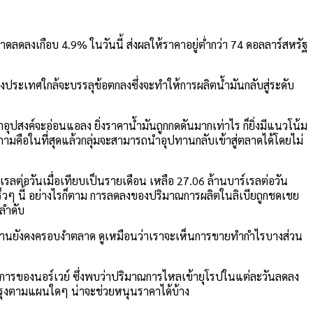
ดลดลงเกือบ 4.9% ในวันนี้ ส่งผลให้ราคาอยู่ต่ำกว่า 74 ดอลลาร์สหรัฐ
ประเทศใกล้จะบรรลุข้อตกลงซึ่งจะทำให้การผลิตน้ำมันกลับสู่ระดับ
อุปสงค์จะอ่อนแอลง ยิ่งราคาน้ำมันถูกกดดันมากเท่าไร ก็ยิ่งมีแนวโน้ม
ำถามคือในที่สุดแล้วกลุ่มจะสามารถนำอุปทานกลับเข้าสู่ตลาดได้โดยไม่
ต่อวันเมื่อเทียบเป็นรายเดือน เหลือ 27.06 ล้านบาร์เรลต่อวัน
ร็วๆ นี้ อย่างไรก็ตาม การลดลงของปริมาณการผลิตในลิเบียถูกชดเชย
มลำดับ
ปทานยังคงครอบงำตลาด ดูเหมือนว่าเราจะเห็นการขายทำกำไรบางส่วน
นดการของนอร์เวย์ ซึ่งพบว่าปริมาณการไหลเข้ายุโรปในแต่ละวันลดลง
ำรุงตามแผนใดๆ น่าจะช่วยหนุนราคาได้บ้าง