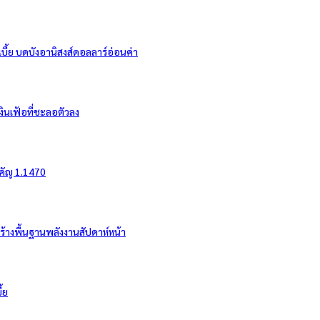
ี้ย บดบังอานิสงส์ดอลลาร์อ่อนค่า
งินเฟ้อที่ชะลอตัวลง
ำคัญ 1.1470
สร้างพื้นฐานพลังงานสัปดาห์หน้า
้ย