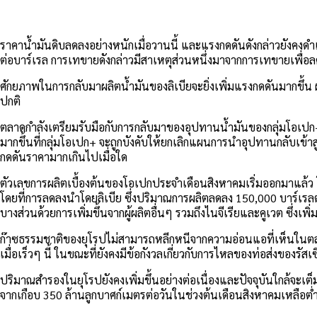
ราคาน้ำมันดิบลดลงอย่างหนักเมื่อวานนี้ และแรงกดดันดังกล่าวยังคงดำ
ต่อบาร์เรล การเทขายดังกล่าวมีสาเหตุส่วนหนึ่งมาจากการเทขายเพื่อลด
ศักยภาพในการกลับมาผลิตน้ำมันของลิเบียจะยิ่งเพิ่มแรงกดดันมากขึ้น
ปกติ
ตลาดกำลังเตรียมรับมือกับการกลับมาของอุปทานน้ำมันของกลุ่มโอเปก+ อย
มากขึ้นที่กลุ่มโอเปก+ จะถูกบังคับให้ยกเลิกแผนการนำอุปทานกลับเข้าส
กดดันราคามากเกินไปเมื่อใด
ตัวเลขการผลิตเบื้องต้นของโอเปกประจำเดือนสิงหาคมเริ่มออกมาแล้ว โ
โดยที่การลดลงนำโดยลิเบีย ซึ่งปริมาณการผลิตลดลง 150,000 บาร์เรลต
บางส่วนด้วยการเพิ่มขึ้นจากผู้ผลิตอื่นๆ รวมถึงไนจีเรียและคูเวต ซึ่
ก๊าซธรรมชาติของยุโรปไม่สามารถหลีกหนีจากความอ่อนแอที่เห็นในตล
เมื่อเร็วๆ นี้ ในขณะที่ยังคงมีข้อกังวลเกี่ยวกับการไหลของท่อส่งของรัส
ปริมาณสำรองในยุโรปยังคงเพิ่มขึ้นอย่างต่อเนื่องและปัจจุบันใกล้จ
จากเกือบ 350 ล้านลูกบาศก์เมตรต่อวันในช่วงต้นเดือนสิงหาคมเหลือต