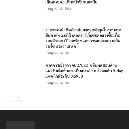
เลี่ยงตอบปมเดินหน้าขึ้นดอกเบี้ย
กรกฎาคม 15, 2026
ราคาทองคำดีดตัวกลับจากจุดต่ำสุดในรอบสอง
สัปดาห์ ขณะที่ฝั่งดอลลาร์เริ่มชะลอแรงซื้อเพื่อ
รอดูตัวเลข CPI สหรัฐฯ และการแถลงของ เควิน
วอร์ช ประธานเฟด
กรกฎาคม 14, 2026
คาดการณ์ราคา AUD/USD: ขยับทดสอบด่าน
แนวรับเดิมที่กลายเป็นแนวต้านบริเวณเส้น 9-day
EMA ใกล้ระดับ 0.6950
กรกฎาคม 14, 2026