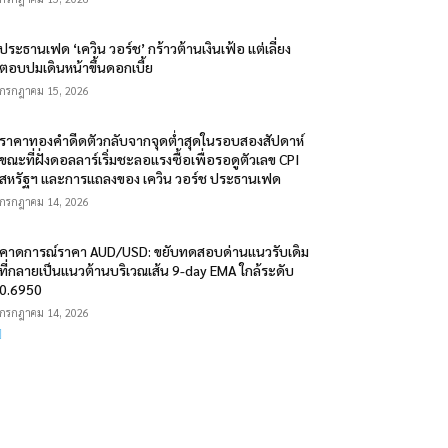
ประธานเฟด ‘เควิน วอร์ช’ กร้าวต้านเงินเฟ้อ แต่เลี่ยง
ตอบปมเดินหน้าขึ้นดอกเบี้ย
กรกฎาคม 15, 2026
ราคาทองคำดีดตัวกลับจากจุดต่ำสุดในรอบสองสัปดาห์
ขณะที่ฝั่งดอลลาร์เริ่มชะลอแรงซื้อเพื่อรอดูตัวเลข CPI
สหรัฐฯ และการแถลงของ เควิน วอร์ช ประธานเฟด
กรกฎาคม 14, 2026
คาดการณ์ราคา AUD/USD: ขยับทดสอบด่านแนวรับเดิม
ที่กลายเป็นแนวต้านบริเวณเส้น 9-day EMA ใกล้ระดับ
0.6950
กรกฎาคม 14, 2026