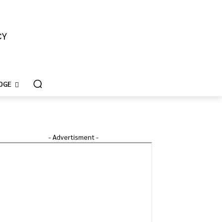
CY
DGE
- Advertisment -