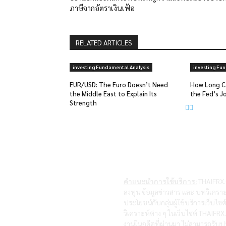
ภาษีจากอัตราเงินเฟ้อ
RELATED ARTICLES
investing Fundamental Analysis
investing Fu
EUR/USD: The Euro Doesn’t Need
How Long C
the Middle East to Explain Its
the Fed’s J
Strength
คำแนะนำการใช้บริการ:
THAIFRX.C
ลงทุน ข้อมูลข่าวสาร และ บทวิเคราะ
ประโยชน์กับกลุ่มผู้ใช้บริการเว็บไ
วิเคราะห์ต่าง ๆ ในเว็บไซต์ THAIF
งานในอดีตที่ผ่านมา ไม่สามารถรับปร