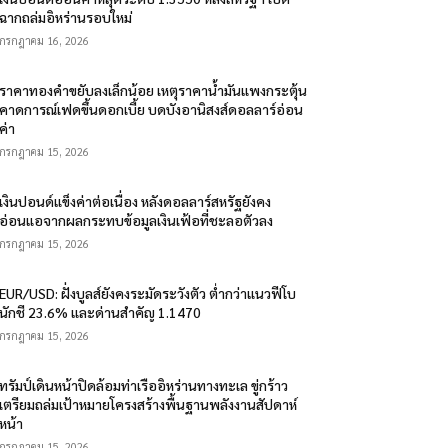
ฉากถล่มอิหร่านรอบใหม่
กรกฎาคม 16, 2026
ราคาทองคำขยับลงเล็กน้อย เหตุราคาน้ำมันแพงกระตุ้น
คาดการณ์เฟดขึ้นดอกเบี้ย บดบังอานิสงส์ดอลลาร์อ่อน
ค่า
กรกฎาคม 15, 2026
เงินปอนด์แข็งค่าต่อเนื่อง หลังดอลลาร์สหรัฐยังคง
อ่อนแอจากผลกระทบข้อมูลเงินเฟ้อที่ชะลอตัวลง
กรกฎาคม 15, 2026
EUR/USD: ฝั่งบูลส์ยังคงระมัดระวังตัว ต่ำกว่าแนวฟีโบ
นักชี 23.6% และด่านสำคัญ 1.1470
กรกฎาคม 15, 2026
ทรัมป์เดินหน้าปิดล้อมท่าเรืออิหร่านทางทะเล ขู่กร้าว
เตรียมถล่มเป้าหมายโครงสร้างพื้นฐานพลังงานสัปดาห์
หน้า
กรกฎาคม 15, 2026