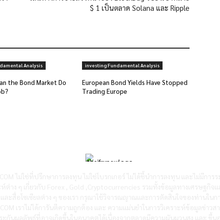
$ 1 เป็นตลาด Solana และ Ripple
ndamental Analysis
investing Fundamental Analysis
an the Bond Market Do
European Bond Yields Have Stopped
ob?
Trading Europe
OM ไม่ใช่ที่ปรึกษาการลงทุน ไม่ใช่โบรกเกอร์ ไม่ได้ชี้นำการลงทุน และไม่มีการร
ห์ต่าง ๆ เกี่ยวกับ Forex , Gold ,Cryptocurrencies รวมทั้งข้อมูลทางเศรษฐกิจแ
ซต์และสื่อโซเซียลต่าง ๆ ของเรา กรุณาใช้วิจารณญาณและการตัดสินใจของท่านในกา
RX.COM เราไม่ได้การันตีความถูกต้อง และ ความแม่นยำในการวิเคราะห์ข้อมูลข่าว
ะกันผลลัพธ์ที่อาจเกิดขึ้นในอนาคตได้เนื่องจากตลาดมีความผันผวนสูง และ ขึ้นอย