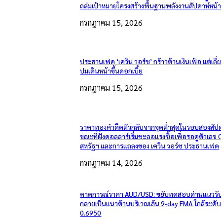
ถล่มเป้าหมายโครงสร้างพื้นฐานพลังงานสัปดาห์หน้
กรกฎาคม 15, 2026
ประธานเฟด ‘เควิน วอร์ช’ กร้าวต้านเงินเฟ้อ แต่เลี
ปมเดินหน้าขึ้นดอกเบี้ย
กรกฎาคม 15, 2026
ราคาทองคำดีดตัวกลับจากจุดต่ำสุดในรอบสองสัปด
ขณะที่ฝั่งดอลลาร์เริ่มชะลอแรงซื้อเพื่อรอดูตัวเลข 
สหรัฐฯ และการแถลงของ เควิน วอร์ช ประธานเฟด
กรกฎาคม 14, 2026
คาดการณ์ราคา AUD/USD: ขยับทดสอบด่านแนวรับเ
กลายเป็นแนวต้านบริเวณเส้น 9-day EMA ใกล้ระดั
0.6950