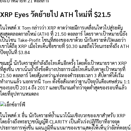
ยังเป้าหมายที่ 21 ดอลลาร์
XRP Eyes วัดย้ายไป ATH ใหม่ที่ $21.5
ในโพสต์ X Tom กล่าวว่า XRP คาดว่าจะมีการเคลื่อนไหวไปสู่ระดับ
สูงสุดตลอดกาลใหม่ (ATH) ที่ 21.50 ดอลลาร์ โดยราคาเป้าหมายนี้ยัง
เป็นโซน Take-Profit โซนที่สองของเขาด้วย นักวิเคราะห์เปิดเผยว่า
เขาได้ถือ XRP เมื่อโทเค็นซื้อขายที่ $0.30 และถือไว้จนกระทั่งถึง ATH
ปัจจุบันที่ $3.84
ขณะนี้ นักวิเคราะห์กำลังถือโทเค็นอีกครั้ง โดยตั้งเป้าหมายราคา XRP
ที่สูงขึ้น เขาเน้นย้ำถึงข้อดีบางประการเมื่อโทเค็นจับตาดูเป้าหมายที่
21.50 ดอลลาร์ โดยสังเกตว่าแท่งทองคำระยะเวลา 3 สัปดาห์ได้เริ่ม
ทำงานแล้ว นอกจากนี้ Tom ตั้งข้อสังเกตว่าฐานปัจจุบันคือเศษส่วน 1:1
ของรอบปี 2014 ถึง 2017 และปริมาณต่ำกว่าจุดต่ำสุดของรอบที่แล้ว
โดยที่อุปทานหมดลง
ในโพสต์ X อื่น นักวิเคราะห์ย้ำแนวโน้มเชิงบวกของเขาสำหรับ XRP
โดยอ้างถึงพระราชบัญญัติ CLARITY เป็นตัวเร่งปฏิกิริยาที่อาจจุด
ประกายการพุ่งขึ้น แผนภูมิที่แนบมาของเขาแสดงให้เห็นว่าอัลท์คอยน์