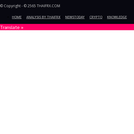
© Copyright - © 2565 THAIFRX.COM
HOME
ANALYSIS BY THAIFRX
NEWSTODAY
CRYPTO
KNOWLEDGE
Translate »