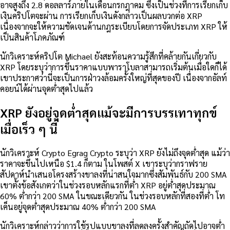
อาจสูงถึง 2.8 ดอลลาร์ภายในเดือนกรกฎาคม ซึ่งเป็นช่วงที่การเรียกเก็บ
เงินคริปโตจะผ่าน การเรียกเก็บเงินดังกล่าวเป็นผลบวกต่อ XRP
เนื่องจากจะให้ความชัดเจนด้านกฎระเบียบโดยการจัดประเภท XRP ให้
เป็นสินค้าโภคภัณฑ์
นักวิเคราะห์คริปโต Michael ยังสะท้อนความรู้สึกที่คล้ายกันเกี่ยวกับ
XRP โดยระบุว่าการขึ้นราคาแบบพาราโบลาสามารถเริ่มต้นเมื่อใดก็ได้
เขาประกาศว่านี่จะเป็นการฝ่าวงล้อมครั้งใหญ่ที่สุดของปี เนื่องจากอัลท์
คอยน์ได้ผ่านจุดต่ำสุดไปแล้ว
XRP ยังอยู่จุดต่ำสุดแม้จะมีการบรรเทาทุกข์
เมื่อเร็ว ๆ นี้
นักวิเคราะห์ Crypto Egrag Crypto ระบุว่า XRP ยังไม่ถึงจุดต่ำสุด แม้ว่า
ราคาจะขึ้นไปเหนือ $1.4 ก็ตาม ในโพสต์ X เขาระบุว่ากราฟราย
สัปดาห์นำเสนอโครงสร้างขาลงที่น่าสนใจมากซึ่งสัมพันธ์กับ 200 SMA
เขาตั้งข้อสังเกตว่าในช่วงรอบหลักแรกที่ต่ำ XRP อยู่ต่ำสุดประมาณ
60% ต่ำกว่า 200 SMA ในขณะเดียวกัน ในช่วงรอบหลักที่สองที่ต่ำ โท
เค็นอยู่จุดต่ำสุดประมาณ 40% ต่ำกว่า 200 SMA
นักวิเคราะห์กล่าวว่าการใช้รูปแบบขาลงที่ลดลงครั้งสำคัญถัดไปอาจต่ำ