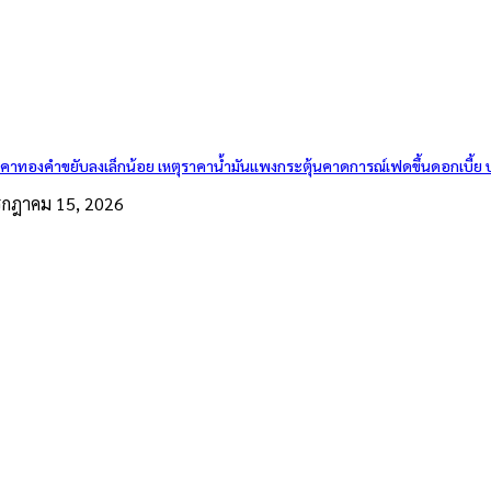
คาทองคำขยับลงเล็กน้อย เหตุราคาน้ำมันแพงกระตุ้นคาดการณ์เฟดขึ้นดอกเบี้ย 
รกฎาคม 15, 2026