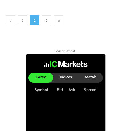
1
2
3
- Advertisment -