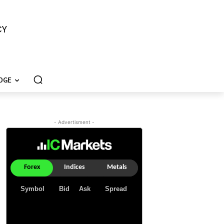
CY
DGE
- Advertisment -