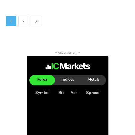
1
2
- Advertisment -