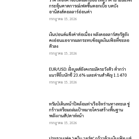
กระตุ้นคาดการณ์เฟดขึ้นดอกเบี้ย บดบัง
อานิสงส์ดอลลาร์อ่อนค่า
กรกฎาคม 15, 2026
เงินปอนด์แข็งค่าต่อเนื่อง หลังดอลลาร์สหรัฐยัง
คงอ่อนแอจากผลกระทบข้อมูลเงินเฟ้อที่ชะลอ
ตัวลง
กรกฎาคม 15, 2026
EUR/USD: ฝั่งบูลส์ยังคงระมัดระวังตัว ต่ำกว่า
แนวฟีโบนักชี 23.6% และด่านสำคัญ 1.1470
กรกฎาคม 15, 2026
ทรัมป์เดินหน้าปิดล้อมท่าเรืออิหร่านทางทะเล ขู่
กร้าวเตรียมถล่มเป้าหมายโครงสร้างพื้นฐาน
พลังงานสัปดาห์หน้า
กรกฎาคม 15, 2026
ประธานเฟด ‘เควิน วอร์ช’ กร้าวต้านเงินเฟ้อ แต่