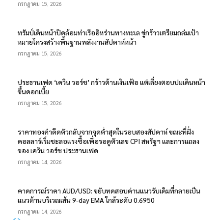
กรกฎาคม 15, 2026
ทรัมป์เดินหน้าปิดล้อมท่าเรืออิหร่านทางทะเล ขู่กร้าวเตรียมถล่มเป้า
หมายโครงสร้างพื้นฐานพลังงานสัปดาห์หน้า
กรกฎาคม 15, 2026
ประธานเฟด ‘เควิน วอร์ช’ กร้าวต้านเงินเฟ้อ แต่เลี่ยงตอบปมเดินหน้า
ขึ้นดอกเบี้ย
กรกฎาคม 15, 2026
ราคาทองคำดีดตัวกลับจากจุดต่ำสุดในรอบสองสัปดาห์ ขณะที่ฝั่ง
ดอลลาร์เริ่มชะลอแรงซื้อเพื่อรอดูตัวเลข CPI สหรัฐฯ และการแถลง
ของ เควิน วอร์ช ประธานเฟด
กรกฎาคม 14, 2026
คาดการณ์ราคา AUD/USD: ขยับทดสอบด่านแนวรับเดิมที่กลายเป็น
แนวต้านบริเวณเส้น 9-day EMA ใกล้ระดับ 0.6950
กรกฎาคม 14, 2026