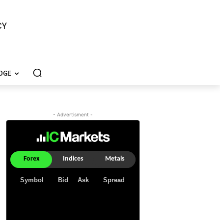
CY
DGE
- Advertisment -