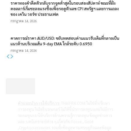
ราคาทองคำดีดตัวกลับจากจุดต่ำสุดในรอบสองสัปดาห์ ขณะที่ฝั่ง
ดอลลาร์เริ่มชะลอแรงซื้อเพื่อรอดูตัวเลข CPI สหรัฐฯ และการแถลง
ของ เควิน วอร์ช ประธานเฟด
กรกฎาคม 14, 2026
คาดการณ์ราคา AUD/USD: ขยับทดสอบด่านแนวรับเดิมที่กลายเป็น
แนวต้านบริเวณเส้น 9-day EMA ใกล้ระดับ 0.6950
กรกฎาคม 14, 2026
คำแนะนำการใช้บริการ:
THAIFRX.COM ไม่ใช่ที่ปรึกษา
การลงทุน ไม่ใช่โบรกเกอร์ ไม่ได้ชี้นำการลงทุน และไม่มีการ
ระดมทุน เราให้บริการด้านความรู้การลงทุน ข้อมูลข่าวสาร
และ บทวิเคราะห์ต่าง ๆ เกี่ยวกับ Forex , Gold
,Cryptocurrencies รวมทั้งข้อมูลทางเศรษฐกิจและข้อมูล