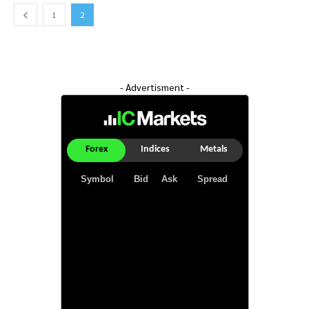
1
2
- Advertisment -