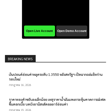
BREAKING NEWS
เงินปอนด์อ่อนค่าหลุดระดับ 1.3550 หลังสหรัฐฯ เปิดฉากถล่มอิหร่าน
รอบใหม่
กรกฎาคม 16, 2026
ราคาทองคำขยับลงเล็กน้อย เหตุราคาน้ำมันแพงกระตุ้นคาดการณ์เฟด
ขึ้นดอกเบี้ย บดบังอานิสงส์ดอลลาร์อ่อนค่า
กรกฎาคม 15, 2026