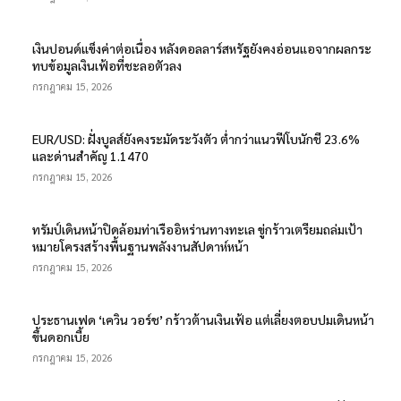
เงินปอนด์แข็งค่าต่อเนื่อง หลังดอลลาร์สหรัฐยังคงอ่อนแอจากผลกระ
ทบข้อมูลเงินเฟ้อที่ชะลอตัวลง
กรกฎาคม 15, 2026
EUR/USD: ฝั่งบูลส์ยังคงระมัดระวังตัว ต่ำกว่าแนวฟีโบนักชี 23.6%
และด่านสำคัญ 1.1470
กรกฎาคม 15, 2026
ทรัมป์เดินหน้าปิดล้อมท่าเรืออิหร่านทางทะเล ขู่กร้าวเตรียมถล่มเป้า
หมายโครงสร้างพื้นฐานพลังงานสัปดาห์หน้า
กรกฎาคม 15, 2026
ประธานเฟด ‘เควิน วอร์ช’ กร้าวต้านเงินเฟ้อ แต่เลี่ยงตอบปมเดินหน้า
ขึ้นดอกเบี้ย
กรกฎาคม 15, 2026