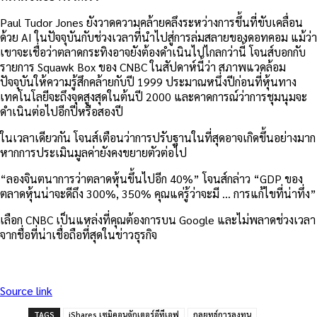
Paul Tudor Jones ยังวาดความคล้ายคลึงระหว่างการขึ้นที่ขับเคลื่อน
ด้วย AI ในปัจจุบันกับช่วงเวลาที่นำไปสู่การล่มสลายของดอทคอม แม้ว่า
เขาจะเชื่อว่าตลาดกระทิงอาจยังต้องดำเนินไปไกลกว่านี้ โจนส์บอกกับ
รายการ Squawk Box ของ CNBC ในสัปดาห์นี้ว่า สภาพแวดล้อม
ปัจจุบันให้ความรู้สึกคล้ายกับปี 1999 ประมาณหนึ่งปีก่อนที่หุ้นทาง
เทคโนโลยีจะถึงจุดสูงสุดในต้นปี 2000 และคาดการณ์ว่าการชุมนุมจะ
ดำเนินต่อไปอีกปีหรือสองปี
ในเวลาเดียวกัน โจนส์เตือนว่าการปรับฐานในที่สุดอาจเกิดขึ้นอย่างมาก
หากการประเมินมูลค่ายังคงขยายตัวต่อไป
“ลองจินตนาการว่าตลาดหุ้นขึ้นไปอีก 40%” โจนส์กล่าว “GDP ของ
ตลาดหุ้นน่าจะดีถึง 300%, 350% คุณแค่รู้ว่าจะมี … การแก้ไขที่น่าทึ่ง”
เลือก CNBC เป็นแหล่งที่คุณต้องการบน Google และไม่พลาดช่วงเวลา
จากชื่อที่น่าเชื่อถือที่สุดในข่าวธุรกิจ
Source link
TAGS
iShares เซมิคอนดักเตอร์อีทีเอฟ
กลยุทธ์การลงทุน