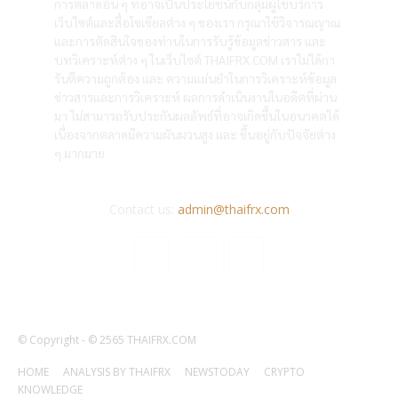
การตลาดอื่น ๆ ที่อาจเป็นประโยชน์กับกลุ่มผู้ใช้บริการ
เว็บไซต์และสื่อโซเซียลต่าง ๆ ของเรา กรุณาใช้วิจารณญาณ
และการตัดสินใจของท่านในการรับรู้ข้อมูลข่าวสาร และ
บทวิเคราะห์ต่าง ๆ ในเว็บไซต์ THAIFRX.COM เราไม่ได้กา
รันตีความถูกต้อง และ ความแม่นยำในการวิเคราะห์ข้อมูล
ข่าวสารและการวิเคราะห์ ผลการดำเนินงานในอดีตที่ผ่าน
มา ไม่สามารถรับประกันผลลัพธ์ที่อาจเกิดขึ้นในอนาคตได้
เนื่องจากตลาดมีความผันผวนสูง และ ขึ้นอยู่กับปัจจัยต่าง
ๆ มากมาย
Contact us:
admin@thaifrx.com
© Copyright - © 2565 THAIFRX.COM
HOME
ANALYSIS BY THAIFRX
NEWSTODAY
CRYPTO
KNOWLEDGE