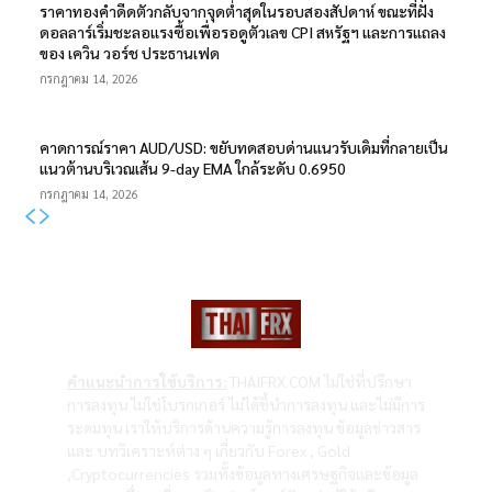
ราคาทองคำดีดตัวกลับจากจุดต่ำสุดในรอบสองสัปดาห์ ขณะที่ฝั่ง
ดอลลาร์เริ่มชะลอแรงซื้อเพื่อรอดูตัวเลข CPI สหรัฐฯ และการแถลง
ของ เควิน วอร์ช ประธานเฟด
กรกฎาคม 14, 2026
คาดการณ์ราคา AUD/USD: ขยับทดสอบด่านแนวรับเดิมที่กลายเป็น
แนวต้านบริเวณเส้น 9-day EMA ใกล้ระดับ 0.6950
กรกฎาคม 14, 2026
คำแนะนำการใช้บริการ:
THAIFRX.COM ไม่ใช่ที่ปรึกษา
การลงทุน ไม่ใช่โบรกเกอร์ ไม่ได้ชี้นำการลงทุน และไม่มีการ
ระดมทุน เราให้บริการด้านความรู้การลงทุน ข้อมูลข่าวสาร
และ บทวิเคราะห์ต่าง ๆ เกี่ยวกับ Forex , Gold
,Cryptocurrencies รวมทั้งข้อมูลทางเศรษฐกิจและข้อมูล