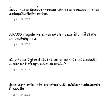
เงินปอนด์แข็งค่าต่อเนื่อง หลังดอลลาร์สหรัฐยังคงอ่อนแอจากผลกระ
ทบข้อมูลเงินเฟ้อที่ชะลอตัวลง
กรกฎาคม 15, 2026
EUR/USD: ฝั่งบูลส์ยังคงระมัดระวังตัว ต่ำกว่าแนวฟีโบนักชี 23.6%
และด่านสำคัญ 1.1470
กรกฎาคม 15, 2026
ทรัมป์เดินหน้าปิดล้อมท่าเรืออิหร่านทางทะเล ขู่กร้าวเตรียมถล่มเป้า
หมายโครงสร้างพื้นฐานพลังงานสัปดาห์หน้า
กรกฎาคม 15, 2026
ประธานเฟด ‘เควิน วอร์ช’ กร้าวต้านเงินเฟ้อ แต่เลี่ยงตอบปมเดินหน้า
ขึ้นดอกเบี้ย
กรกฎาคม 15, 2026