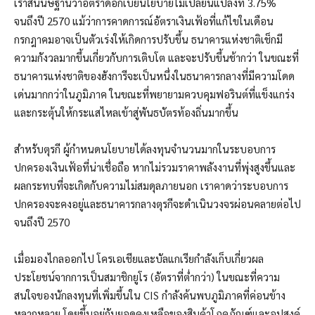
เราสันนิษฐานว่าอัตราดอกเบี้ยนโยบายไม่เปลี่ยนแปลงที่ 3.75%
จนถึงปี 2570 แม้ว่าการคาดการณ์อัตราเงินเฟ้อที่แก้ไขในเดือน
กรกฎาคมอาจเป็นตัวเร่งให้เกิดการปรับขึ้น ธนาคารแห่งชาติเช็กมี
ความกังวลมากขึ้นเกี่ยวกับการเติบโต และจะปรับขึ้นช้ากว่า ในขณะที่
ธนาคารแห่งชาติของฮังการีจะเป็นหนึ่งในธนาคารกลางที่มีความโดด
เด่นมากกว่าในภูมิภาค ในขณะที่พยายามควบคุมฟอรินต์ที่แข็งแกร่ง
และกระตุ้นให้กระแสไหลเข้าสู่พันธบัตรท้องถิ่นมากขึ้น
สำหรับตุรกี ผู้กำหนดนโยบายได้ลงทุนจำนวนมากในระบอบการ
ปกครองเงินเฟ้อที่น่าเชื่อถือ หากไม่รวมราคาพลังงานที่พุ่งสูงขึ้นและ
ผลกระทบที่จะเกิดกับความไม่สมดุลภายนอก เราคาดว่าระบอบการ
ปกครองจะคงอยู่และธนาคารกลางตุรกีจะดำเนินวงจรผ่อนคลายต่อไป
จนถึงปี 2570
เมื่อมองไกลออกไป โครเอเชียและบัลแกเรียกำลังเก็บเกี่ยวผล
ประโยชน์จากการเป็นสมาชิกยูโร (อัตราที่ต่ำกว่า) ในขณะที่ความ
สนใจของนักลงทุนที่เพิ่มขึ้นใน CIS กำลังค้นพบภูมิภาคที่ค่อนข้าง
หลากหลาย โดยขึ้นอยู่กับยอดคงเหลือของสินค้าโภคภัณฑ์และอุปสงค์