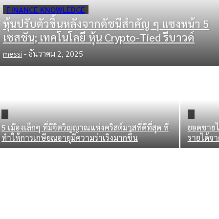
FINANCE KNOWLEDGE
หุ้นปรับตัวขึ้นหลังจากดัชนีสำคัญ ๆ แซงหน้า 5
เซสชัน; เทคโนโลยี หุ้น Crypto-Tied รีบาวด์
messi
-
ธันวาคม 2, 2025
5 เมืองเล็กๆ ที่มีจิตวิญญาณแห่งคริสต์มาสที่ดีที่สุด ที่
ยอดขายไซ
ทำให้การเกษียณอายุมีความร่าเริงมากขึ้น
รายได้จา