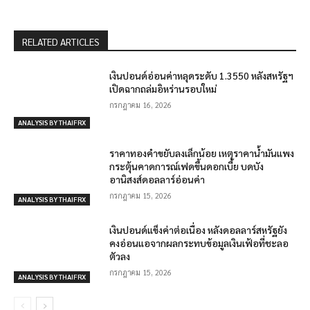
RELATED ARTICLES
เงินปอนด์อ่อนค่าหลุดระดับ 1.3550 หลังสหรัฐฯ
เปิดฉากถล่มอิหร่านรอบใหม่
กรกฎาคม 16, 2026
ANALYSIS BY THAIFRX
ราคาทองคำขยับลงเล็กน้อย เหตุราคาน้ำมันแพง
กระตุ้นคาดการณ์เฟดขึ้นดอกเบี้ย บดบัง
อานิสงส์ดอลลาร์อ่อนค่า
กรกฎาคม 15, 2026
ANALYSIS BY THAIFRX
เงินปอนด์แข็งค่าต่อเนื่อง หลังดอลลาร์สหรัฐยัง
คงอ่อนแอจากผลกระทบข้อมูลเงินเฟ้อที่ชะลอ
ตัวลง
กรกฎาคม 15, 2026
ANALYSIS BY THAIFRX