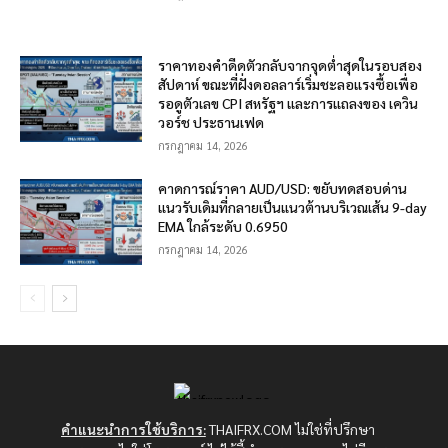
ราคาทองคำดีดตัวกลับจากจุดต่ำสุดในรอบสอง
สัปดาห์ ขณะที่ฝั่งดอลลาร์เริ่มชะลอแรงซื้อเพื่อ
รอดูตัวเลข CPI สหรัฐฯ และการแถลงของ เควิน
วอร์ช ประธานเฟด
กรกฎาคม 14, 2026
คาดการณ์ราคา AUD/USD: ขยับทดสอบด่าน
แนวรับเดิมที่กลายเป็นแนวต้านบริเวณเส้น 9-day
EMA ใกล้ระดับ 0.6950
กรกฎาคม 14, 2026
คำแนะนำการใช้บริการ:
THAIFRX.COM ไม่ใช่ที่ปรึกษา