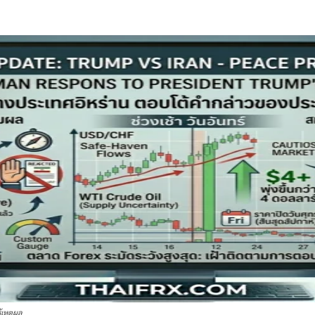
้เหตุผล