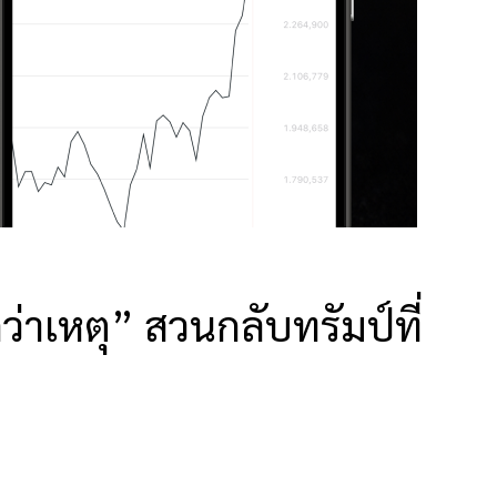
่าเหตุ” สวนกลับทรัมป์ที่