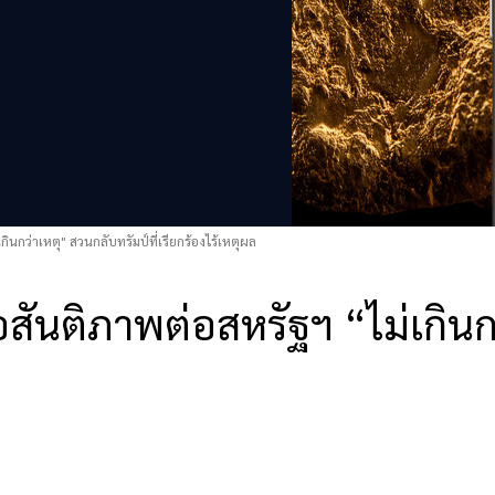
ินกว่าเหตุ" สวนกลับทรัมป์ที่เรียกร้องไร้เหตุผล
สันติภาพต่อสหรัฐฯ “ไม่เกินกว