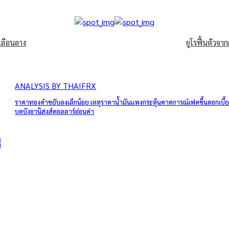
เลือนลาง
ยูโรฟื้นตัวจา
ANALYSIS BY THAIFRX
ราคาทองคำขยับลงเล็กน้อย เหตุราคาน้ำมันแพงกระตุ้นคาดการณ์เฟดขึ้นดอกเบี้
บดบังอานิสงส์ดอลลาร์อ่อนค่า
่