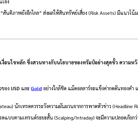
ตนเอง
า “สันติภาพยังอีกไกล” ส่งผลให้สินทรัพย์เสี่ยง (Risk Assets) มีแนวโน
งื่อนไขหลัก ซึ่งสวนทางกับนโยบายของทรัมป์อย่างสุดขั้ว ความหวังท
หวของ
USD
และ
Gold
อย่างใกล้ชิด แม้ดอลลาร์จะแข็งค่ากดดันทองคำ แต
ateau) นักเทรดควรระวังความผันผวนจากการพาดหัวข่าว (Headline Risk)
เทรดแบบตามเทรนด์ระยะสั้น (Scalping/Intraday) จะมีความปลอดภัยกว