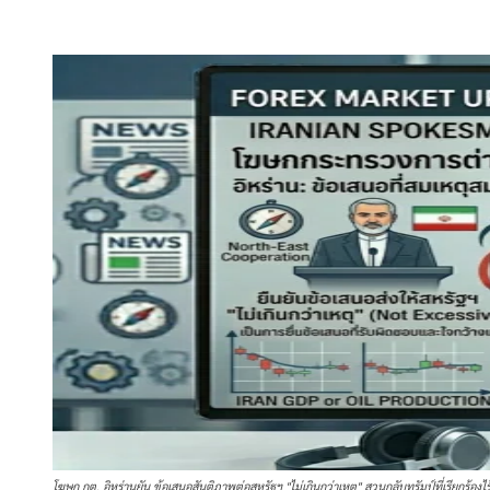
โฆษก กต. อิหร่านยัน ข้อเสนอสันติภาพต่อสหรัฐฯ "ไม่เกินกว่าเหตุ" สวนกลับทรัมป์ที่เรียกร้องไร