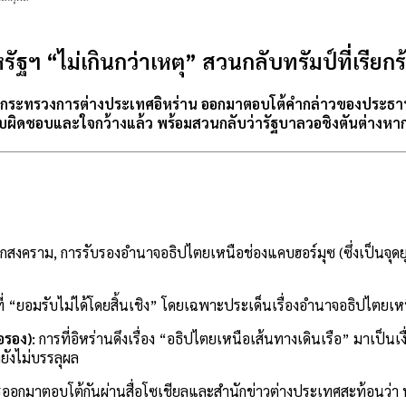
ฐฯ “ไม่เกินกว่าเหตุ” สวนกลับทรัมป์ที่เรียกร
ระทรวงการต่างประเทศอิหร่าน ออกมาตอบโต้คำกล่าวของประธานาธิบด
่รับผิดชอบและใจกว้างแล้ว พร้อมสวนกลับว่ารัฐบาลวอชิงตันต่างหากที
สงคราม, การรับรองอำนาจอธิปไตยเหนือช่องแคบฮอร์มุซ (ซึ่งเป็นจุดยุ
องที่ “ยอมรับไม่ได้โดยสิ้นเชิง” โดยเฉพาะประเด็นเรื่องอำนาจอธิปไต
อรอง):
การที่อิหร่านดึงเรื่อง “อธิปไตยเหนือเส้นทางเดินเรือ” มาเป็น
ยังไม่บรรลุผล
ออกมาตอบโต้กันผ่านสื่อโซเชียลและสำนักข่าวต่างประเทศสะท้อนว่า ทั้