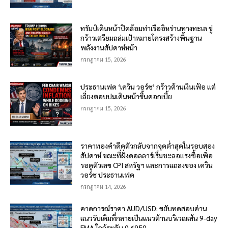
ทรัมป์เดินหน้าปิดล้อมท่าเรืออิหร่านทางทะเล ขู่
กร้าวเตรียมถล่มเป้าหมายโครงสร้างพื้นฐาน
พลังงานสัปดาห์หน้า
กรกฎาคม 15, 2026
ประธานเฟด ‘เควิน วอร์ช’ กร้าวต้านเงินเฟ้อ แต่
เลี่ยงตอบปมเดินหน้าขึ้นดอกเบี้ย
กรกฎาคม 15, 2026
ราคาทองคำดีดตัวกลับจากจุดต่ำสุดในรอบสอง
สัปดาห์ ขณะที่ฝั่งดอลลาร์เริ่มชะลอแรงซื้อเพื่อ
รอดูตัวเลข CPI สหรัฐฯ และการแถลงของ เควิน
วอร์ช ประธานเฟด
กรกฎาคม 14, 2026
คาดการณ์ราคา AUD/USD: ขยับทดสอบด่าน
แนวรับเดิมที่กลายเป็นแนวต้านบริเวณเส้น 9-day
EMA ใกล้ระดับ 0.6950