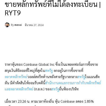
ขายหลักทรัพย์ที่ไม่ได้ลงทะเบียน |
RYT9
By
messi
มีนาคม 27, 2024
ราคาหุ้นของ Coinbase Global Inc ซึ่งเป็นแพลตฟอร์มการซื้อขาย
สกุลเงินดิจิตอลที่ใหญ่ที่สุดใน
สหรัฐ
ตกอยู่ในการซื้อขายที่
ตลาดหลักทรัพย์
วอลล์สตรีทด้านหลังศาลรัฐบาลกลาง
สหรัฐ
ในแมนฮัต
ตัน มีคำตัดสินให้ยอมรับคดีนี้
สำนักงานคณะกรรมการกำกับหลักทรัพย์
และตลาดหลักทรัพย์
(ก.ล.ต.) ของ
สหรัฐ
ยื่นฟ้องบริษัท
เมื่อเวลา 23:26 น. ตามเวลาท้องถิ่น หุ้น Coinbase ลดลง 1.85%