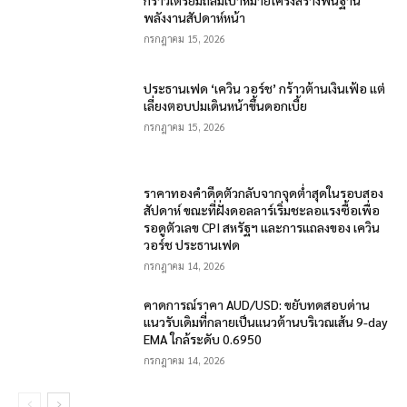
กร้าวเตรียมถล่มเป้าหมายโครงสร้างพื้นฐาน
พลังงานสัปดาห์หน้า
กรกฎาคม 15, 2026
ประธานเฟด ‘เควิน วอร์ช’ กร้าวต้านเงินเฟ้อ แต่
เลี่ยงตอบปมเดินหน้าขึ้นดอกเบี้ย
กรกฎาคม 15, 2026
ราคาทองคำดีดตัวกลับจากจุดต่ำสุดในรอบสอง
สัปดาห์ ขณะที่ฝั่งดอลลาร์เริ่มชะลอแรงซื้อเพื่อ
รอดูตัวเลข CPI สหรัฐฯ และการแถลงของ เควิน
วอร์ช ประธานเฟด
กรกฎาคม 14, 2026
คาดการณ์ราคา AUD/USD: ขยับทดสอบด่าน
แนวรับเดิมที่กลายเป็นแนวต้านบริเวณเส้น 9-day
EMA ใกล้ระดับ 0.6950
กรกฎาคม 14, 2026