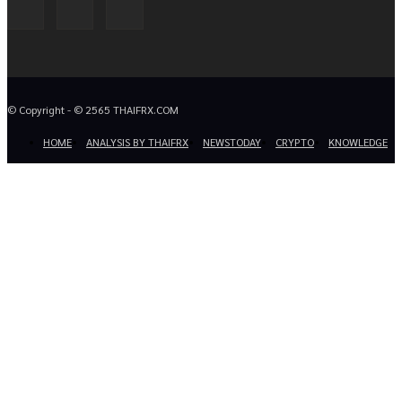
© Copyright - © 2565 THAIFRX.COM
HOME
ANALYSIS BY THAIFRX
NEWSTODAY
CRYPTO
KNOWLEDGE