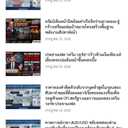
กรกฎาคม 15, 2026
ทรัมป์เดินหน้าปิดล้อมท่าเรืออิหร่านทางทะเล ขู่
กร้าวเตรียมถล่มเป้าหมายโครงสร้างพื้นฐาน
พลังงานสัปดาห์หน้า
กรกฎาคม 15, 2026
ประธานเฟด ‘เควิน วอร์ช’ กร้าวต้านเงินเฟ้อ แต่
เลี่ยงตอบปมเดินหน้าขึ้นดอกเบี้ย
กรกฎาคม 15, 2026
ราคาทองคำดีดตัวกลับจากจุดต่ำสุดในรอบสอง
สัปดาห์ ขณะที่ฝั่งดอลลาร์เริ่มชะลอแรงซื้อเพื่อ
รอดูตัวเลข CPI สหรัฐฯ และการแถลงของ เควิน
วอร์ช ประธานเฟด
กรกฎาคม 14, 2026
คาดการณ์ราคา AUD/USD: ขยับทดสอบด่าน
แนวรับเดิมที่กลายเป็นแนวต้านบริเวณเส้น 9-day