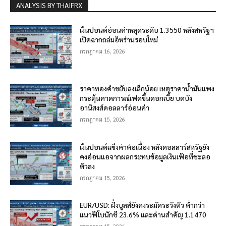
ANALYSIS BY THAIFRX
เงินปอนด์อ่อนค่าหลุดระดับ 1.3550 หลังสหรัฐฯ
เปิดฉากถล่มอิหร่านรอบใหม่
กรกฎาคม 16, 2026
ราคาทองคำขยับลงเล็กน้อย เหตุราคาน้ำมันแพง
กระตุ้นคาดการณ์เฟดขึ้นดอกเบี้ย บดบัง
อานิสงส์ดอลลาร์อ่อนค่า
กรกฎาคม 15, 2026
เงินปอนด์แข็งค่าต่อเนื่อง หลังดอลลาร์สหรัฐยัง
คงอ่อนแอจากผลกระทบข้อมูลเงินเฟ้อที่ชะลอ
ตัวลง
กรกฎาคม 15, 2026
EUR/USD: ฝั่งบูลส์ยังคงระมัดระวังตัว ต่ำกว่า
แนวฟีโบนักชี 23.6% และด่านสำคัญ 1.1470