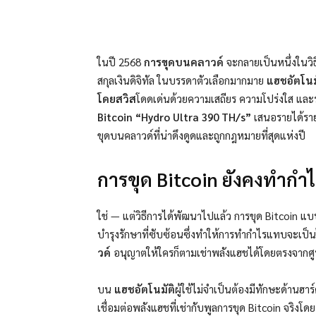
ในปี 2568
การขุดบนคลาวด์
จะกลายเป็นหนึ่งในวิธ
สกุลเงินดิจิทัล
ในบรรดาตัวเลือกมากมาย
แฮชอัตโนม
โดยสวิส
โดดเด่นด้วยความเสถียร ความโปร่งใส และร
Bitcoin “Hydro Ultra 390 TH/s”
เสนอรายได้ราย
ขุดบนคลาวด์ที่น่าดึงดูดและถูกกฎหมายที่สุดแห่งปี
การขุด Bitcoin ยังคงทำกำไร
ใช่ — แต่วิธีการได้พัฒนาไปแล้ว การขุด Bitcoin แบบด
บำรุงรักษาที่ซับซ้อนซึ่งทำให้การทำกำไรแทบจะเป็น
วด์
อนุญาตให้ใครก็ตามเช่าพลังแฮชได้โดยตรงจากศูน
บน
แฮชอัตโนมัติ
ผู้ใช้ไม่จำเป็นต้องมีทักษะด้าน
เชื่อมต่อพลังแฮชที่เช่ากับพูลการขุด Bitcoin จริงโดย