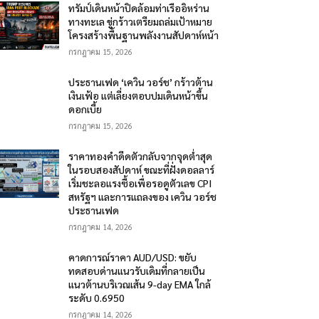
ทรัมป์เดินหน้าปิดล้อมท่าเรืออิหร่าน
ทางทะเล ขู่กร้าวเตรียมถล่มเป้าหมาย
โครงสร้างพื้นฐานพลังงานสัปดาห์หน้า
กรกฎาคม 15, 2026
ประธานเฟด ‘เควิน วอร์ช’ กร้าวต้าน
เงินเฟ้อ แต่เลี่ยงตอบปมเดินหน้าขึ้น
ดอกเบี้ย
กรกฎาคม 15, 2026
ราคาทองคำดีดตัวกลับจากจุดต่ำสุด
ในรอบสองสัปดาห์ ขณะที่ฝั่งดอลลาร์
เริ่มชะลอแรงซื้อเพื่อรอดูตัวเลข CPI
สหรัฐฯ และการแถลงของ เควิน วอร์ช
ประธานเฟด
กรกฎาคม 14, 2026
คาดการณ์ราคา AUD/USD: ขยับ
ทดสอบด่านแนวรับเดิมที่กลายเป็น
แนวต้านบริเวณเส้น 9-day EMA ใกล้
ระดับ 0.6950
กรกฎาคม 14, 2026