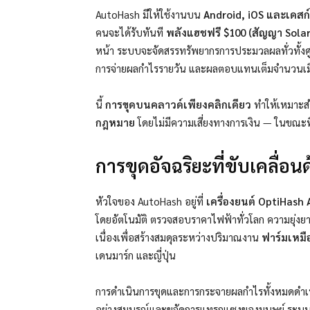
AutoHash มีให้ใช้งานบน
Android, iOS และเดสก
คนจะได้รับทันที
พลังแฮชฟรี $100
(สัญญา Solar
หน้า
ระบบจะจัดสรรทรัพยากรการประมวลผลทั่วทั้งศูนย์
การจ่ายผลกำไรรายวัน และผลตอบแทนเต็มจำนวนเ
นี้
การขุดบนคลาวด์เพียงคลิกเดียว
ทำให้เหมาะสำห
กฎหมาย
โดยไม่มีความเสี่ยงทางการเงิน — ในขณะที่
การขุดอัจฉริยะที่ขับเคลื่อ
หัวใจของ AutoHash อยู่ที่
เครื่องยนต์ OptiHash 
โดยอัตโนมัติ
ตรวจสอบราคาไฟฟ้าทั่วโลก ความยุ่งยา
เนื่องเพื่อสร้างสมดุลระหว่างปริมาณงาน
ฟาร์มเหมื
เดนมาร์ก และญี่ปุ่น
การดำเนินการขุดและการกระจายผลกำไรทั้งหมดดำเ
อย่างสมบูรณ์และขจัดการแทรกแซงของมนุษย์
ระบบอ