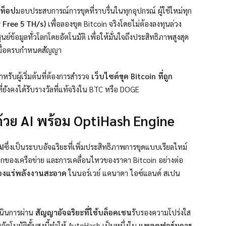
์ท็อป
มอบประสบการณ์การขุดที่ราบรื่นในทุกอุปกรณ์
ผู้ใช้ใหม่ทุก
 Free 5 TH/s)
เพื่อลองขุด Bitcoin จริงโดยไม่ต้องลงทุนล่วง
ข้อมูลทั่วโลกโดยอัตโนมัติ เพื่อให้มั่นใจถึงประสิทธิภาพสูงสุด
มื่อครบกำหนดสัญญา
รับผู้เริ่มต้นที่ต้องการสำรวจ
เว็บไซต์ขุด Bitcoin ที่ถูก
ยังคงได้รับรางวัลที่แท้จริงใน BTC หรือ DOGE
นด้วย AI พร้อม OptiHash Engine
AI
ซึ่งเป็นระบบอัจฉริยะที่เพิ่มประสิทธิภาพการขุดแบบเรียลไทม์
กของเครือข่าย และการเคลื่อนไหวของราคา Bitcoin อย่างต่อ
องแร่พลังงานสะอาด
ในนอร์เวย์ แคนาดา ไอซ์แลนด์ สเปน
นินการผ่าน
สัญญาอัจฉริยะที่ใช้บล็อคเชน
รับรองความโปร่งใส
ัตโนมัติขั้นสูงนี้ทำให้ AutoHash เป็นหนึ่งใน
แพลตฟอร์มการ