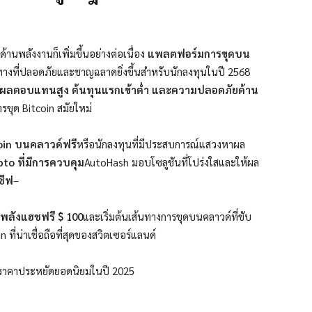
้านพลังงานก็เพิ่มขึ้นอย่างต่อเนื่อง
แพลตฟอร์มการขุดบน
างที่ปลอดภัยและชาญฉลาดยิ่งขึ้นสำหรับนักลงทุนในปี 2568
ผลตอบแทนสูง ต้นทุนแรกเข้าต่ำ และความปลอดภัยด้าน
ขุด Bitcoin สมัยใหม่
oin บนคลาวด์ฟรี
หรือนักลงทุนที่มีประสบการณ์แสวงหาผล
to ที่มีการควบคุม
AutoHash มอบโซลูชันที่โปร่งใสและให้ผล
ซีฟ
–
พลังแฮชฟรี $ 100
และเริ่มต้นเส้นทางการขุดบนคลาวด์ที่ขับ
ที่น่าเชื่อถือที่สุดของสวิตเซอร์แลนด์
และราคาประหยัดยอดนิยมในปี 2025