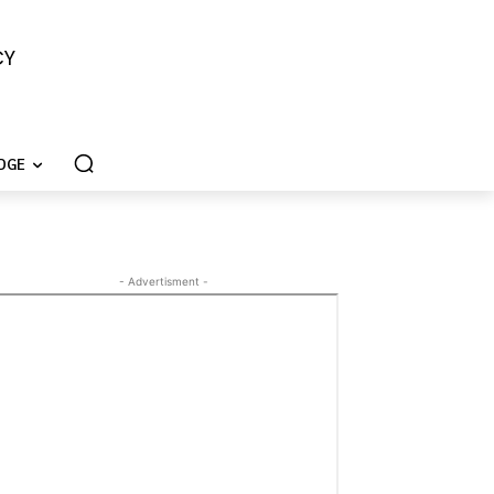
CY
DGE
- Advertisment -