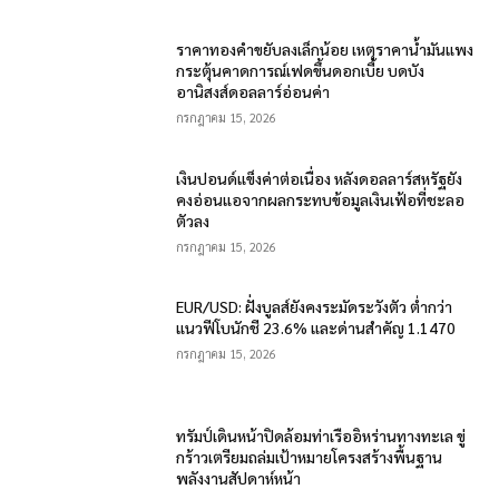
ราคาทองคำขยับลงเล็กน้อย เหตุราคาน้ำมันแพง
กระตุ้นคาดการณ์เฟดขึ้นดอกเบี้ย บดบัง
อานิสงส์ดอลลาร์อ่อนค่า
กรกฎาคม 15, 2026
เงินปอนด์แข็งค่าต่อเนื่อง หลังดอลลาร์สหรัฐยัง
คงอ่อนแอจากผลกระทบข้อมูลเงินเฟ้อที่ชะลอ
ตัวลง
กรกฎาคม 15, 2026
EUR/USD: ฝั่งบูลส์ยังคงระมัดระวังตัว ต่ำกว่า
แนวฟีโบนักชี 23.6% และด่านสำคัญ 1.1470
กรกฎาคม 15, 2026
ทรัมป์เดินหน้าปิดล้อมท่าเรืออิหร่านทางทะเล ขู่
กร้าวเตรียมถล่มเป้าหมายโครงสร้างพื้นฐาน
พลังงานสัปดาห์หน้า