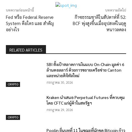
บทความก่อนหน้านี้
บทความถัดไป
Fed หรือ Federal Reserve
ก๊าซธรรมชาติในสัปดาห์ที่ 52:
System คือใคร และ สำคัญ
BCF พุ่งสูงขึ้นเมื่ออุปสงค์ในฤดู
อย่างไร
หนาวลดลง
RELATED ARTICLES
SBI ตั้งเป้าตลาดการเงินแบบ On-Chain มูลค่า 6
ล้านดอลลาร์ ด้วยการขยายเครือข่าย Canton
และหน่วยดิจิทัลใหม่
กรกฎาคม 30, 2026
CRYPTO
Kraken นำเสนอ Perpetual Futures ที่ควบคุม
โดย CFTC แก่ผู้ค้าในสหรัฐฯ
กรกฎาคม 29, 2026
CRYPTO
Poolin ยื่นบทที่ 11 ในขณะที่นักขุด Bitcoin ก้าว