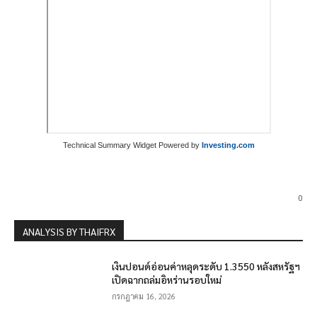
Technical Summary Widget Powered by
Investing.com
0
ANALYSIS BY THAIFRX
เงินปอนด์อ่อนค่าหลุดระดับ 1.3550 หลังสหรัฐฯ
เปิดฉากถล่มอิหร่านรอบใหม่
กรกฎาคม 16, 2026