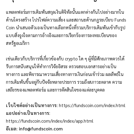
แพลตฟอร์มการเดิมพันสกุลเงินดิจิทัลนั้นแตกต่างกันไปอย่างมากใน
ด้านโครงสร้าง โปรไฟล์ความเสี่ยง และสถานะด้านกฎระเบียบ Funds
Coin นำเสนอตัวเองเป็นทางเลือกหนึ่งที่รวมบริการเดิมพันเข้ากับรูป
แบบสิ่งจูงใจตามการอ้างอิงและการเรียกร้องการลงทะเบียนของ
สหรัฐอเมริกา
เช่นเดียวกับบริการที่เกี่ยวข้องกับ crypto ใด ๆ ผู้ที่มีศักยภาพควรได้
รับการสนับสนุนให้ทำการวิจัยอิสระ ตรวจสอบเอกสารอย่างเป็น
ทางการ และพิจารณาความเสี่ยงทางการเงินก่อนเข้าร่วม ผลลัพธ์ใน
การเดิมพันขึ้นอยู่กับปัจจัยหลายประการ รวมถึงสภาวะตลาด ความ
เสถียรของแพลตฟอร์ม และการตัดสินใจของแต่ละบุคคล
เว็บไซต์อย่างเป็นทางการ:
https://fundscoin.com/index.html
แอปอย่างเป็นทางการ:
https://fundscoin.com/index/index/app.html
อีเมล:
info@fundscoin.com