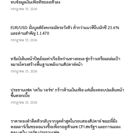
ทบข้อมูลเงินเฟ้อที่ชะลอตัวลง
กรกฎาคม 15, 2026
EUR/USD: ฝั่งบูลส์ยังคงระมัดระวังตัว ต่ำกว่าแนวฟีโบนักชี 23.6%
และด่านสำคัญ 1.1470
กรกฎาคม 15, 2026
ทรัมป์เดินหน้าปิดล้อมท่าเรืออิหร่านทางทะเล ขู่กร้าวเตรียมถล่มเป้า
หมายโครงสร้างพื้นฐานพลังงานสัปดาห์หน้า
กรกฎาคม 15, 2026
ประธานเฟด ‘เควิน วอร์ช’ กร้าวต้านเงินเฟ้อ แต่เลี่ยงตอบปมเดินหน้า
ขึ้นดอกเบี้ย
กรกฎาคม 15, 2026
ราคาทองคำดีดตัวกลับจากจุดต่ำสุดในรอบสองสัปดาห์ ขณะที่ฝั่ง
ดอลลาร์เริ่มชะลอแรงซื้อเพื่อรอดูตัวเลข CPI สหรัฐฯ และการแถลง
ของ เควิน วอร์ช ประธานเฟด