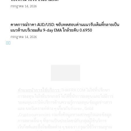
กรกฎาคม 14, 2026
คาดการณ์ราคา AUD/USD: ขยับทดสอบด่านแนวรับเดิมที่กลายเป็น
แนวต้านบริเวณเส้น 9-day EMA ใกล้ระดับ 0.6950
กรกฎาคม 14, 2026
คำแนะนำการใช้บริการ:
THAIFRX.COM ไม่ใช่ที่ปรึกษา
การลงทุน ไม่ใช่โบรกเกอร์ ไม่ได้ชี้นำการลงทุน และไม่มีการ
ระดมทุน เราให้บริการด้านความรู้การลงทุน ข้อมูลข่าวสาร
และ บทวิเคราะห์ต่าง ๆ เกี่ยวกับ Forex , Gold
,Cryptocurrencies รวมทั้งข้อมูลทางเศรษฐกิจและข้อมูล
การตลาดอื่น ๆ ที่อาจเป็นประโยชน์กับกลุ่มผู้ใช้บริการ
เว็บไซต์และสื่อโซเซียลต่าง ๆ ของเรา กรุณาใช้วิจารณญาณ