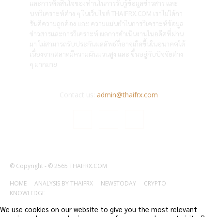
และการตัดสินใจของท่านในการรับรู้ข้อมูลข่าวสาร และ
บทวิเคราะห์ต่าง ๆ ในเว็บไซต์ THAIFRX.COM เราไม่ได้กา
รันตีความถูกต้อง และ ความแม่นยำในการวิเคราะห์ข้อมูล
ข่าวสารและการวิเคราะห์ ผลการดำเนินงานในอดีตที่ผ่าน
มา ไม่สามารถรับประกันผลลัพธ์ที่อาจเกิดขึ้นในอนาคตได้
เนื่องจากตลาดมีความผันผวนสูง และ ขึ้นอยู่กับปัจจัยต่าง
ๆ มากมาย
Contact us:
admin@thaifrx.com
© Copyright - © 2565 THAIFRX.COM
HOME
ANALYSIS BY THAIFRX
NEWSTODAY
CRYPTO
KNOWLEDGE
We use cookies on our website to give you the most relevant