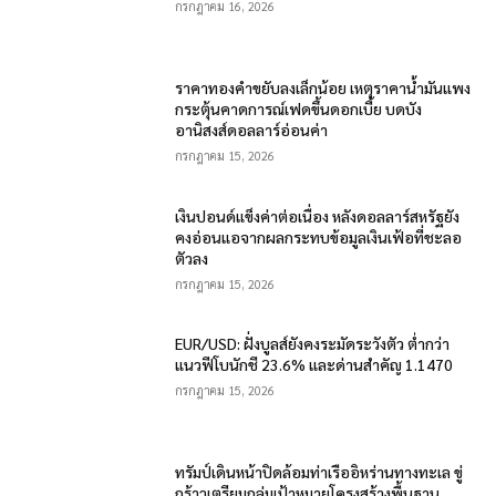
กรกฎาคม 16, 2026
ราคาทองคำขยับลงเล็กน้อย เหตุราคาน้ำมันแพง
กระตุ้นคาดการณ์เฟดขึ้นดอกเบี้ย บดบัง
อานิสงส์ดอลลาร์อ่อนค่า
กรกฎาคม 15, 2026
เงินปอนด์แข็งค่าต่อเนื่อง หลังดอลลาร์สหรัฐยัง
คงอ่อนแอจากผลกระทบข้อมูลเงินเฟ้อที่ชะลอ
ตัวลง
กรกฎาคม 15, 2026
EUR/USD: ฝั่งบูลส์ยังคงระมัดระวังตัว ต่ำกว่า
แนวฟีโบนักชี 23.6% และด่านสำคัญ 1.1470
กรกฎาคม 15, 2026
ทรัมป์เดินหน้าปิดล้อมท่าเรืออิหร่านทางทะเล ขู่
กร้าวเตรียมถล่มเป้าหมายโครงสร้างพื้นฐาน