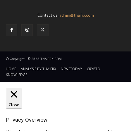
Contact us:
admin@thaifrx.com
© Copyright - © 2565 THAIFRX.COM
HOME
ANALYSIS BY THAIFRX
NEWSTODAY
CRYPTO
KNOWLEDGE
Close
Privacy Overview
This website uses cookies to improve your experience while you