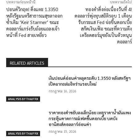
บทความก่อนหน้านี้
บทความถัดไป
ปอนด์วิกฤต! ดิ่งแตะ 1.3350
ทองคำดิ่งต่อเนื่องวันที่ 4!
หลังรัฐมนตรีสาธารณสุขลาออก
ดอลลาร์พุ่งทุบสถิติรอบ 1 เดือน
ซ้ำเติม ‘Keir Starmer’ ขณะ
รับกระแส Fed จ่อขึ้นดอกเบี้ย
ดอลลาร์แกร่งรับถ้อยแถลงเจ้า
สกัดเงินเฟ้อ ขณะที่ความตึง
หน้าที่ Fed สายเหยี่ยว
เครียดฮอร์มุซยังเป็นตัวหนุน
ดอลลาร์
RELATED ARTICLES
เงินปอนด์อ่อนค่าหลุดระดับ 1.3550 หลังสหรัฐฯ
เปิดฉากถล่มอิหร่านรอบใหม่
กรกฎาคม 16, 2026
ANALYSIS BY THAIFRX
ราคาทองคำขยับลงเล็กน้อย เหตุราคาน้ำมันแพง
กระตุ้นคาดการณ์เฟดขึ้นดอกเบี้ย บดบัง
อานิสงส์ดอลลาร์อ่อนค่า
กรกฎาคม 15, 2026
ANALYSIS BY THAIFRX