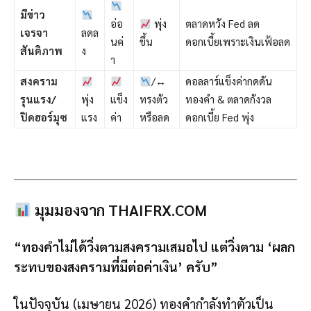
มีข่าว
อ่อ
พุ่ง
ตลาดหวัง Fed ลด
เจรจา
ลดล
นค่
ขึ้น
ดอกเบี้ยเพราะเงินเฟ้อลด
สันติภาพ
ง
า
สงคราม
/
↔️
ดอลลาร์แข็งค่ากดดัน
รุนแรง/
พุ่ง
แข็ง
ทรงตัว
ทองคำ & ตลาดกังวล
ปิดฮอร์มุซ
แรง
ค่า
หรือลด
ดอกเบี้ย Fed พุ่ง
มุมมองจาก THAIFRX.COM
“ทองคำไม่ได้วิ่งตามสงครามเสมอไป แต่วิ่งตาม ‘ผลก
ระทบของสงครามที่มีต่อค่าเงิน’ ครับ”
ในปัจจุบัน (เมษายน 2026) ทองคำกำลังทำตัวเป็น