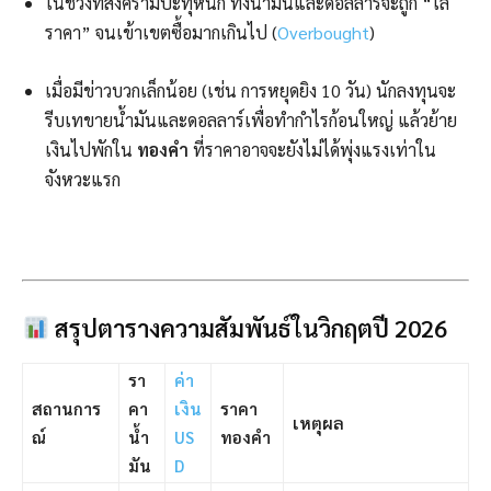
ในช่วงที่สงครามปะทุหนัก ทั้งน้ำมันและดอลลาร์จะถูก “ไล่
ราคา” จนเข้าเขตซื้อมากเกินไป (
Overbought
)
เมื่อมีข่าวบวกเล็กน้อย (เช่น การหยุดยิง 10 วัน) นักลงทุนจะ
รีบเทขายน้ำมันและดอลลาร์เพื่อทำกำไรก้อนใหญ่ แล้วย้าย
เงินไปพักใน
ทองคำ
ที่ราคาอาจจะยังไม่ได้พุ่งแรงเท่าใน
จังหวะแรก
สรุปตารางความสัมพันธ์ในวิกฤตปี 2026
รา
ค่า
สถานการ
คา
เงิน
ราคา
เหตุผล
ณ์
น้ำ
US
ทองคำ
มัน
D