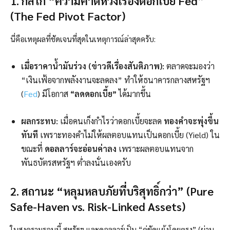
1. กลไก “ความคาดหวังเรื่องดอกเบี้ย Fed”
(The Fed Pivot Factor)
นี่คือเหตุผลที่ชัดเจนที่สุดในเหตุการณ์ล่าสุดครับ:
เมื่อราคาน้ำมันร่วง (ข่าวดีเรื่องสันติภาพ):
ตลาดจะมองว่า
“เงินเฟ้อจากพลังงานจะลดลง” ทำให้ธนาคารกลางสหรัฐฯ
(
Fed
) มีโอกาส
“ลดดอกเบี้ย”
ได้มากขึ้น
ผลกระทบ:
เมื่อคนเก็งกำไรว่าดอกเบี้ยจะลด
ทองคำจะพุ่งขึ้น
ทันที
เพราะทองคำไม่ให้ผลตอบแทนเป็นดอกเบี้ย (Yield) ใน
ขณะที่
ดอลลาร์จะอ่อนค่าลง
เพราะผลตอบแทนจาก
พันธบัตรสหรัฐฯ ต่ำลงนั่นเองครับ
2. สถานะ “หลุมหลบภัยที่บริสุทธิ์กว่า” (Pure
Safe-Haven vs. Risk-Linked Assets)
ในสงครามรอบนี้ สหรัฐฯ และดอลลาร์เป็น “คู่ขัดแย้งโดยตรง” (ผ่าน