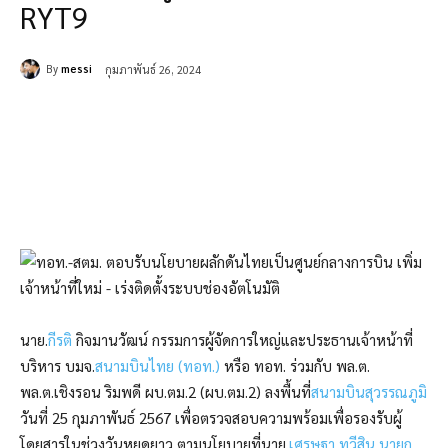
RYT9
By
messi
กุมภาพันธ์ 26, 2024
นาย.
กีรติ
กิจมานวัฒน์ กรรมการผู้จัดการใหญ่และประธานเจ้าหน้าที่
บริหาร บมจ.
สนามบินไทย
(ทอท.)
หรือ ทอท. ร่วมกับ พล.ต.
พล.ต.เชิงรอน ริมพดี ผบ.ตม.2 (ผบ.ตม.2) ลงพื้นที่
สนามบินสุวรรณภูมิ
วันที่ 25 กุมภาพันธ์ 2567 เพื่อตรวจสอบความพร้อมเพื่อรองรับผู้
โดยสารในช่วงวันหยุดยาว ตามนโยบายที่นาย.
เศรษฐา ทวีสิน
นายก