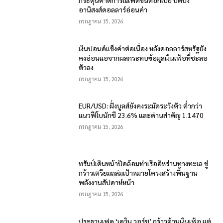
กระตุ้นคาดการณ์เฟดขึ้นดอกเบี้ย บดบัง
อานิสงส์ดอลลาร์อ่อนค่า
กรกฎาคม 15, 2026
เงินปอนด์แข็งค่าต่อเนื่อง หลังดอลลาร์สหรัฐยัง
คงอ่อนแอจากผลกระทบข้อมูลเงินเฟ้อที่ชะลอ
ตัวลง
กรกฎาคม 15, 2026
EUR/USD: ฝั่งบูลส์ยังคงระมัดระวังตัว ต่ำกว่า
แนวฟีโบนักชี 23.6% และด่านสำคัญ 1.1470
กรกฎาคม 15, 2026
ทรัมป์เดินหน้าปิดล้อมท่าเรืออิหร่านทางทะเล ขู่
กร้าวเตรียมถล่มเป้าหมายโครงสร้างพื้นฐาน
พลังงานสัปดาห์หน้า
กรกฎาคม 15, 2026
ประธานเฟด ‘เควิน วอร์ช’ กร้าวต้านเงินเฟ้อ แต่