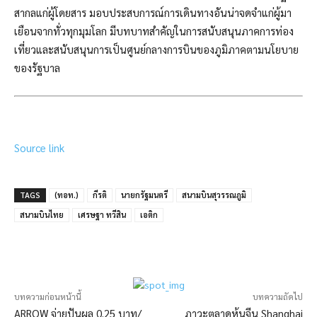
สากลแก่ผู้โดยสาร มอบประสบการณ์การเดินทางอันน่าจดจำแก่ผู้มา
เยือนจากทั่วทุกมุมโลก มีบทบาทสำคัญในการสนับสนุนภาคการท่อง
เที่ยวและสนับสนุนการเป็นศูนย์กลางการบินของภูมิภาคตามนโยบาย
ของรัฐบาล
Source link
TAGS
(ทอท.)
กีรติ
นายกรัฐมนตรี
สนามบินสุวรรณภูมิ
สนามบินไทย
เศรษฐา ทวีสิน
เอติก
บทความก่อนหน้านี้
บทความถัดไป
ARROW จ่ายปันผล 0.25 บาท/
ภาวะตลาดหุ้นจีน Shanghai