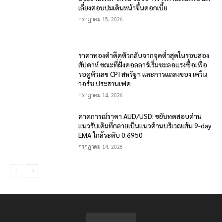
เลี่ยงตอบปมเดินหน้าขึ้นดอกเบี้ย
กรกฎาคม 15, 2026
ราคาทองคำดีดตัวกลับจากจุดต่ำสุดในรอบสอง
สัปดาห์ ขณะที่ฝั่งดอลลาร์เริ่มชะลอแรงซื้อเพื่อ
รอดูตัวเลข CPI สหรัฐฯ และการแถลงของ เควิน
วอร์ช ประธานเฟด
กรกฎาคม 14, 2026
คาดการณ์ราคา AUD/USD: ขยับทดสอบด่าน
แนวรับเดิมที่กลายเป็นแนวต้านบริเวณเส้น 9-day
EMA ใกล้ระดับ 0.6950
กรกฎาคม 14, 2026