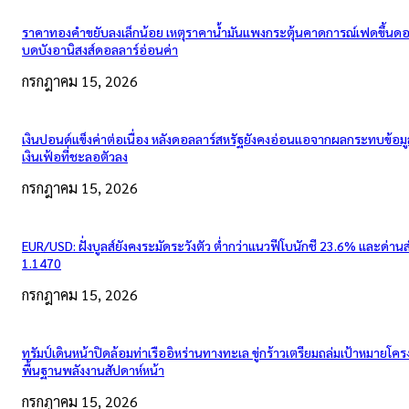
ราคาทองคำขยับลงเล็กน้อย เหตุราคาน้ำมันแพงกระตุ้นคาดการณ์เฟดขึ้นดอก
บดบังอานิสงส์ดอลลาร์อ่อนค่า
กรกฎาคม 15, 2026
เงินปอนด์แข็งค่าต่อเนื่อง หลังดอลลาร์สหรัฐยังคงอ่อนแอจากผลกระทบข้อมู
เงินเฟ้อที่ชะลอตัวลง
กรกฎาคม 15, 2026
EUR/USD: ฝั่งบูลส์ยังคงระมัดระวังตัว ต่ำกว่าแนวฟีโบนักชี 23.6% และด่าน
1.1470
กรกฎาคม 15, 2026
ทรัมป์เดินหน้าปิดล้อมท่าเรืออิหร่านทางทะเล ขู่กร้าวเตรียมถล่มเป้าหมายโคร
พื้นฐานพลังงานสัปดาห์หน้า
กรกฎาคม 15, 2026