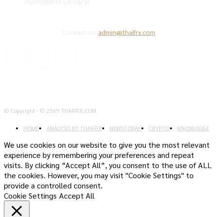
กับปัจจัยต่าง ๆ มากมาย
Contact us:
admin@thaifrx.com
© Copyright - © 2565 THAIFRX.COM
HOME
ANALYSIS BY THAIFRX
NEWSTODAY
CRYPTO
KNOWLEDGE
We use cookies on our website to give you the most relevant
experience by remembering your preferences and repeat
visits. By clicking “Accept All”, you consent to the use of ALL
the cookies. However, you may visit "Cookie Settings" to
provide a controlled consent.
Cookie Settings
Accept All