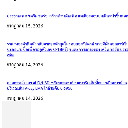
ประธานเฟด ‘เควิน วอร์ช’ กร้าวต้านเงินเฟ้อ แต่เลี่ยงตอบปมเดินหน้าขึ้นดอกเ
กรกฎาคม 15, 2026
ราคาทองคำดีดตัวกลับจากจุดต่ำสุดในรอบสองสัปดาห์ ขณะที่ฝั่งดอลลาร์เริ่
ชะลอแรงซื้อเพื่อรอดูตัวเลข CPI สหรัฐฯ และการแถลงของ เควิน วอร์ช ปร
เฟด
กรกฎาคม 14, 2026
คาดการณ์ราคา AUD/USD: ขยับทดสอบด่านแนวรับเดิมที่กลายเป็นแนวต้าน
บริเวณเส้น 9-day EMA ใกล้ระดับ 0.6950
กรกฎาคม 14, 2026