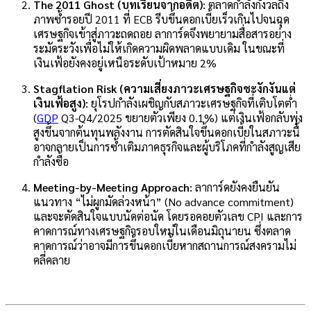
The 2011 Ghost (บทเรียนจากอดีต):
ตลาดกำลังกังวลถึง
ภาพซ้ำรอยปี 2011 ที่ ECB รีบขึ้นดอกเบี้ยเร็วเกินไปจนฉุด
เศรษฐกิจเข้าสู่ภาวะถดถอย ลาการ์ดจึงพยายามสื่อสารอย่าง
ระมัดระวังเพื่อไม่ให้เกิดความผิดพลาดแบบเดิม ในขณะที่
เงินเฟ้อยังคงอยู่เหนือระดับเป้าหมาย 2%
Stagflation Risk (ความเสี่ยงภาวะเศรษฐกิจชะงักงันแต่
เงินเฟ้อสูง):
ยุโรปกำลังเผชิญกับสภาวะเศรษฐกิจที่เติบโตต่ำ
(
GDP
Q3-Q4/2025 ขยายตัวเพียง 0.1%) แต่เงินเฟ้อกลับพุ่ง
สูงขึ้นจากต้นทุนพลังงาน การตัดสินใจขึ้นดอกเบี้ยในสภาวะนี้
อาจกลายเป็นการซ้ำเติมภาคธุรกิจและผู้บริโภคที่กำลังสูญเสีย
กำลังซื้อ
Meeting-by-Meeting Approach:
ลาการ์ดยังคงยืนยัน
แนวทาง “ไม่ผูกมัดล่วงหน้า” (No advance commitment)
และจะตัดสินใจแบบนัดต่อนัด โดยรอคอยตัวเลข CPI และการ
คาดการณ์ทางเศรษฐกิจรอบใหม่ในเดือนมิถุนายน ซึ่งตลาด
คาดการณ์ว่าอาจมีการขึ้นดอกเบี้ยหากสถานการณ์สงครามไม่
คลี่คลาย