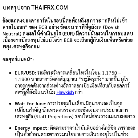
บทสรุปจาก THAIFRX.COM
ถ้อยแถลงของลาการ์ดในรอบนี้สะท้อนถึงสภาวะ
“กลืนไม่เข้า
คายไม่ออก”
ของ ECB อย่างชัดเจน ท่าทีที่ดูลังเล (Dovish
Neutral) ส่งผลให้ค่าเงินยูโร (EUR) มีความผันผวนในกรอบแคบ
เนื่องจากนักลงทุนไม่แน่ใจว่า ECB จะเลือกสู้กับเงินเฟ้อหรือช่วย
พยุงเศรษฐกิจก่อน
กลยุทธ์แนะนำ:
EUR/USD:
ระมัดระวังการเคลื่อนไหวในโซน 1.1750 –
1.1800 หากลาการ์ดส่งสัญญาณ “ระมัดระวัง” มากขึ้น ยูโร
อาจถูกกดดันจากส่วนต่างอัตราดอกเบี้ยเมื่อเทียบกับดอลลาร์
สหรัฐที่ยังมีแนวโน้ม
Hawkish
กว่า
Wait for June:
การประชุมในเดือนมิถุนายนจะเป็นจุด
เปลี่ยนสำคัญ นักเทรดควรรอความชัดเจนจากประมาณการ
เศรษฐกิจ (Staff Projections) รอบใหม่ก่อนวางแผนระยะยาว
Energy Impact:
ติดตามราคาน้ำมันดิบอย่างใกล้ชิด เพราะจะ
เป็นตัวกำหนดชะตากรรมนโยบายการเงินของยุโรปในช่วง