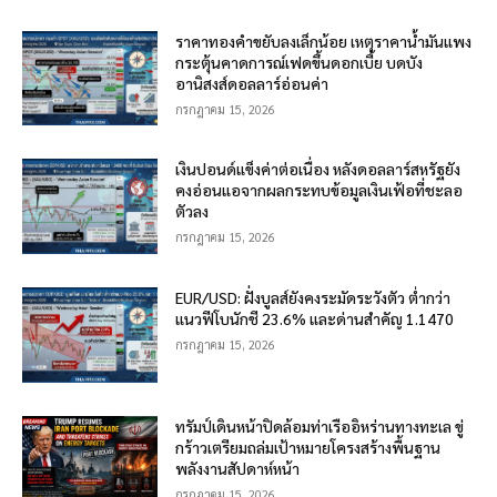
ราคาทองคำขยับลงเล็กน้อย เหตุราคาน้ำมันแพง
กระตุ้นคาดการณ์เฟดขึ้นดอกเบี้ย บดบัง
อานิสงส์ดอลลาร์อ่อนค่า
กรกฎาคม 15, 2026
เงินปอนด์แข็งค่าต่อเนื่อง หลังดอลลาร์สหรัฐยัง
คงอ่อนแอจากผลกระทบข้อมูลเงินเฟ้อที่ชะลอ
ตัวลง
กรกฎาคม 15, 2026
EUR/USD: ฝั่งบูลส์ยังคงระมัดระวังตัว ต่ำกว่า
แนวฟีโบนักชี 23.6% และด่านสำคัญ 1.1470
กรกฎาคม 15, 2026
ทรัมป์เดินหน้าปิดล้อมท่าเรืออิหร่านทางทะเล ขู่
กร้าวเตรียมถล่มเป้าหมายโครงสร้างพื้นฐาน
พลังงานสัปดาห์หน้า
กรกฎาคม 15, 2026