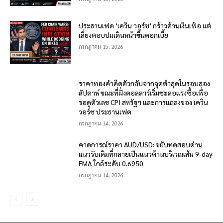
ประธานเฟด ‘เควิน วอร์ช’ กร้าวต้านเงินเฟ้อ แต่
เลี่ยงตอบปมเดินหน้าขึ้นดอกเบี้ย
กรกฎาคม 15, 2026
ราคาทองคำดีดตัวกลับจากจุดต่ำสุดในรอบสอง
สัปดาห์ ขณะที่ฝั่งดอลลาร์เริ่มชะลอแรงซื้อเพื่อ
รอดูตัวเลข CPI สหรัฐฯ และการแถลงของ เควิน
วอร์ช ประธานเฟด
กรกฎาคม 14, 2026
คาดการณ์ราคา AUD/USD: ขยับทดสอบด่าน
แนวรับเดิมที่กลายเป็นแนวต้านบริเวณเส้น 9-day
EMA ใกล้ระดับ 0.6950
กรกฎาคม 14, 2026