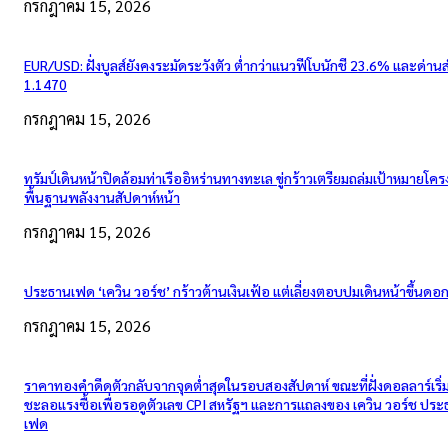
กรกฎาคม 15, 2026
EUR/USD: ฝั่งบูลส์ยังคงระมัดระวังตัว ต่ำกว่าแนวฟีโบนักชี 23.6% และด่าน
1.1470
กรกฎาคม 15, 2026
ทรัมป์เดินหน้าปิดล้อมท่าเรืออิหร่านทางทะเล ขู่กร้าวเตรียมถล่มเป้าหมายโคร
พื้นฐานพลังงานสัปดาห์หน้า
กรกฎาคม 15, 2026
ประธานเฟด ‘เควิน วอร์ช’ กร้าวต้านเงินเฟ้อ แต่เลี่ยงตอบปมเดินหน้าขึ้นดอกเ
กรกฎาคม 15, 2026
ราคาทองคำดีดตัวกลับจากจุดต่ำสุดในรอบสองสัปดาห์ ขณะที่ฝั่งดอลลาร์เริ่
ชะลอแรงซื้อเพื่อรอดูตัวเลข CPI สหรัฐฯ และการแถลงของ เควิน วอร์ช ปร
เฟด