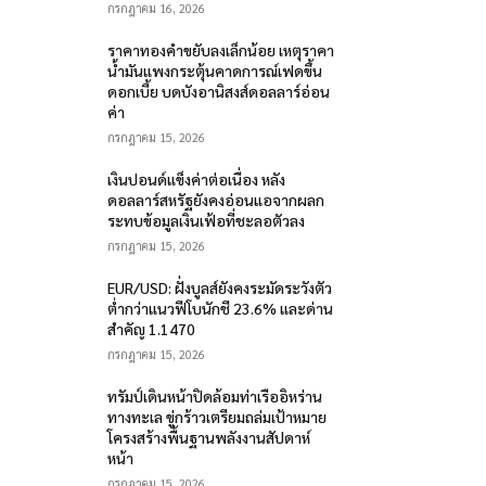
กรกฎาคม 16, 2026
ราคาทองคำขยับลงเล็กน้อย เหตุราคา
น้ำมันแพงกระตุ้นคาดการณ์เฟดขึ้น
ดอกเบี้ย บดบังอานิสงส์ดอลลาร์อ่อน
ค่า
กรกฎาคม 15, 2026
เงินปอนด์แข็งค่าต่อเนื่อง หลัง
ดอลลาร์สหรัฐยังคงอ่อนแอจากผลก
ระทบข้อมูลเงินเฟ้อที่ชะลอตัวลง
กรกฎาคม 15, 2026
EUR/USD: ฝั่งบูลส์ยังคงระมัดระวังตัว
ต่ำกว่าแนวฟีโบนักชี 23.6% และด่าน
สำคัญ 1.1470
กรกฎาคม 15, 2026
ทรัมป์เดินหน้าปิดล้อมท่าเรืออิหร่าน
ทางทะเล ขู่กร้าวเตรียมถล่มเป้าหมาย
โครงสร้างพื้นฐานพลังงานสัปดาห์
หน้า
กรกฎาคม 15, 2026