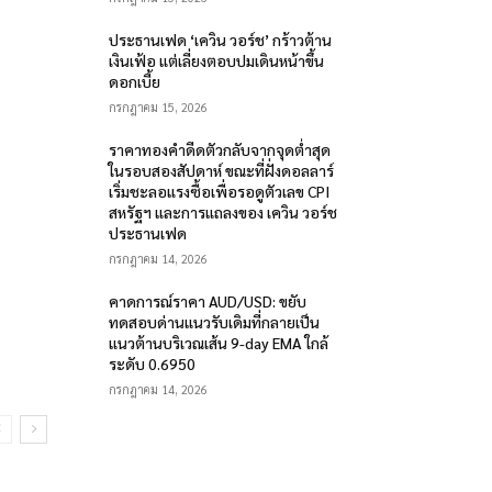
ประธานเฟด ‘เควิน วอร์ช’ กร้าวต้าน
เงินเฟ้อ แต่เลี่ยงตอบปมเดินหน้าขึ้น
ดอกเบี้ย
กรกฎาคม 15, 2026
ราคาทองคำดีดตัวกลับจากจุดต่ำสุด
ในรอบสองสัปดาห์ ขณะที่ฝั่งดอลลาร์
เริ่มชะลอแรงซื้อเพื่อรอดูตัวเลข CPI
สหรัฐฯ และการแถลงของ เควิน วอร์ช
ประธานเฟด
กรกฎาคม 14, 2026
คาดการณ์ราคา AUD/USD: ขยับ
ทดสอบด่านแนวรับเดิมที่กลายเป็น
แนวต้านบริเวณเส้น 9-day EMA ใกล้
ระดับ 0.6950
กรกฎาคม 14, 2026