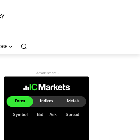
CY
DGE
- Advertisment -