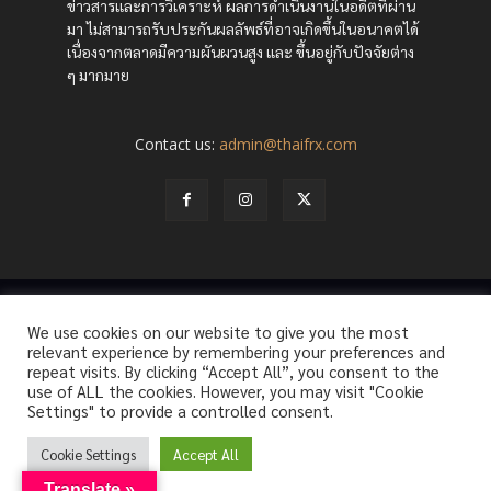
ข่าวสารและการวิเคราะห์ ผลการดำเนินงานในอดีตที่ผ่าน
มา ไม่สามารถรับประกันผลลัพธ์ที่อาจเกิดขึ้นในอนาคตได้
เนื่องจากตลาดมีความผันผวนสูง และ ขึ้นอยู่กับปัจจัยต่าง
ๆ มากมาย
Contact us:
admin@thaifrx.com
© Copyright - © 2565 THAIFRX.COM
We use cookies on our website to give you the most
HOME
ANALYSIS BY THAIFRX
NEWSTODAY
CRYPTO
relevant experience by remembering your preferences and
KNOWLEDGE
repeat visits. By clicking “Accept All”, you consent to the
use of ALL the cookies. However, you may visit "Cookie
Settings" to provide a controlled consent.
Cookie Settings
Accept All
Translate »