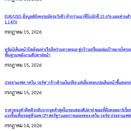
EUR/USD: ฝั่งบูลส์ยังคงระมัดระวังตัว ต่ำกว่าแนวฟีโบนักชี 23.6% และด่านส
1.1470
กรกฎาคม 15, 2026
ทรัมป์เดินหน้าปิดล้อมท่าเรืออิหร่านทางทะเล ขู่กร้าวเตรียมถล่มเป้าหมายโครงส
พื้นฐานพลังงานสัปดาห์หน้า
กรกฎาคม 15, 2026
ประธานเฟด ‘เควิน วอร์ช’ กร้าวต้านเงินเฟ้อ แต่เลี่ยงตอบปมเดินหน้าขึ้นดอกเบ
กรกฎาคม 15, 2026
ราคาทองคำดีดตัวกลับจากจุดต่ำสุดในรอบสองสัปดาห์ ขณะที่ฝั่งดอลลาร์เริ่
แรงซื้อเพื่อรอดูตัวเลข CPI สหรัฐฯ และการแถลงของ เควิน วอร์ช ประธานเฟ
กรกฎาคม 14, 2026