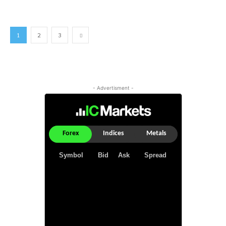
1
2
3
- Advertisment -