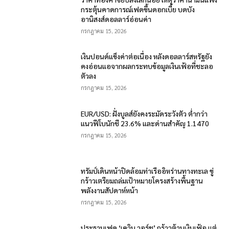
กระตุ้นคาดการณ์เฟดขึ้นดอกเบี้ย บดบัง
อานิสงส์ดอลลาร์อ่อนค่า
กรกฎาคม 15, 2026
เงินปอนด์แข็งค่าต่อเนื่อง หลังดอลลาร์สหรัฐยัง
คงอ่อนแอจากผลกระทบข้อมูลเงินเฟ้อที่ชะลอ
ตัวลง
กรกฎาคม 15, 2026
EUR/USD: ฝั่งบูลส์ยังคงระมัดระวังตัว ต่ำกว่า
แนวฟีโบนักชี 23.6% และด่านสำคัญ 1.1470
กรกฎาคม 15, 2026
ทรัมป์เดินหน้าปิดล้อมท่าเรืออิหร่านทางทะเล ขู่
กร้าวเตรียมถล่มเป้าหมายโครงสร้างพื้นฐาน
พลังงานสัปดาห์หน้า
กรกฎาคม 15, 2026
ประธานเฟด ‘เควิน วอร์ช’ กร้าวต้านเงินเฟ้อ แต่