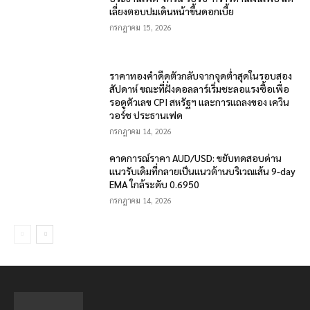
เลี่ยงตอบปมเดินหน้าขึ้นดอกเบี้ย
กรกฎาคม 15, 2026
ราคาทองคำดีดตัวกลับจากจุดต่ำสุดในรอบสอง
สัปดาห์ ขณะที่ฝั่งดอลลาร์เริ่มชะลอแรงซื้อเพื่อ
รอดูตัวเลข CPI สหรัฐฯ และการแถลงของ เควิน
วอร์ช ประธานเฟด
กรกฎาคม 14, 2026
คาดการณ์ราคา AUD/USD: ขยับทดสอบด่าน
แนวรับเดิมที่กลายเป็นแนวต้านบริเวณเส้น 9-day
EMA ใกล้ระดับ 0.6950
กรกฎาคม 14, 2026