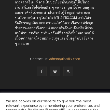
การตลาดอื่น ๆ ที่อาจเป็นประโยชน์กับกลุ่มผู้ใช้บริการ
เว็บไซต์และสื่อโซเซียลต่าง ๆ ของเรา กรุณาใช้วิจารณญาณ
และการตัดสินใจของท่านในการรับรู้ข้อมูลข่าวสาร และ
บทวิเคราะห์ต่าง ๆ ในเว็บไซต์ THAIFRX.COM เราไม่ได้กา
รันตีความถูกต้อง และ ความแม่นยำในการวิเคราะห์ข้อมูล
ข่าวสารและการวิเคราะห์ ผลการดำเนินงานในอดีตที่ผ่าน
มา ไม่สามารถรับประกันผลลัพธ์ที่อาจเกิดขึ้นในอนาคตได้
เนื่องจากตลาดมีความผันผวนสูง และ ขึ้นอยู่กับปัจจัยต่าง
ๆ มากมาย
Contact us:
admin@thaifrx.com
© Copyright - © 2565 THAIFRX.COM
We use cookies on our website to give you the most
HOME
ANALYSIS BY THAIFRX
NEWSTODAY
CRYPTO
relevant experience by remembering your preferences and
KNOWLEDGE
repeat visits. By clicking “Accept All”, you consent to the